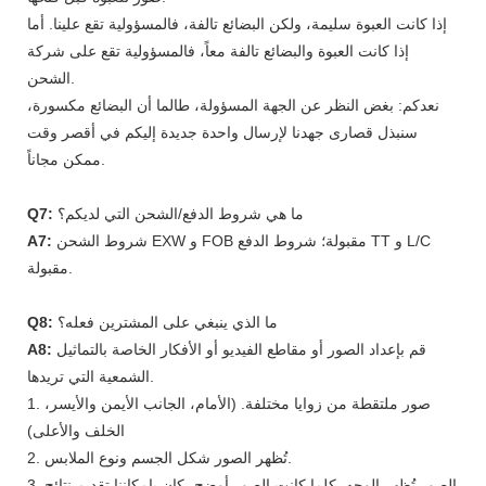
إذا كانت العبوة سليمة، ولكن البضائع تالفة، فالمسؤولية تقع علينا. أما
إذا كانت العبوة والبضائع تالفة معاً، فالمسؤولية تقع على شركة
الشحن.
نعدكم: بغض النظر عن الجهة المسؤولة، طالما أن البضائع مكسورة،
سنبذل قصارى جهدنا لإرسال واحدة جديدة إليكم في أقصر وقت
ممكن مجاناً.
ما هي شروط الدفع/الشحن التي لديكم؟
Q7:
شروط الشحن EXW و FOB مقبولة؛ شروط الدفع TT و L/C
A7:
مقبولة.
ما الذي ينبغي على المشترين فعله؟
Q8:
قم بإعداد الصور أو مقاطع الفيديو أو الأفكار الخاصة بالتماثيل
A8:
الشمعية التي تريدها.
1. صور ملتقطة من زوايا مختلفة. (الأمام، الجانب الأيمن والأيسر،
الخلف والأعلى)
2. تُظهر الصور شكل الجسم ونوع الملابس.
3. الصور تُظهر الوجه. كلما كانت الصور أوضح، كان بإمكاننا تقديم نتائج