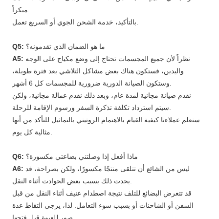
مبكراً.
بالتأكيد، خدمة الشحن الجوي أو السريع تعمل.
ما هو الضمان الذي تقدمونه؟
Q5:
نظراً لأن جميع المجسمات تحتاج إلى وضع مكياج على الوجه
A5:
واليدين، فستكون هناك بعض مشاكل التلاشي بعد فترة طويلة،
وستكون الصيانة الدورية ضرورية للمجسمات كل 6 أشهر.
نقدم صيانة مجانية لمدة عام، وبعد ذلك نقدم عمالة مجانية، ولكن
سيتم استرداد تكلفة تذكرة السفر ورسوم الإقامة للرحلة.
سنعلم عملاءنا كيفية القيام بالاهتمام الروتيني بالتماثيل للتأكد من أنها
مثالية كل يوم.
ماذا أفعل إذا وصلتني بضاعتي مكسورة؟
Q6:
ليس من الشائع أن تتلقى منتجًا مكسورًا، ولكن بصراحة، قد
A6:
يحدث ذلك بسبب بعض الحوادث أثناء النقل.
قد تتعرض البضائع للتلف نتيجة اصطدام عنيف أثناء النقل من قبل
السفن أو الشاحنات أو بسبب سوء التعامل. لذا، يرجى التقاط عدة
صور للعبوة قبل فتحها.