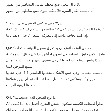
لا يزال يتعين صنع معظم تماثيل المشاهير من الصور.
أما بالنسبة لكبار السن، فلا يمكننا سوى صنع تماثيلهم من الصور.
س2:
متى يمكنني الحصول على السعر؟
عادةً ما نُقدّم عرض السعر خلال 12 ساعة من استلام استفسارك.
A2:
إذا كنتَ بحاجة ماسة إلى معرفة السعر، يُرجى الاتصال بنا.
كم من الوقت أتوقع أن يستغرق وصول العينة/المنتجات؟
Q3:
عادةً، يكون جاهزًا للتسليم في غضون 4 أشهر إذا كان تمثال الشمع
A3:
جديدًا وليس لدينا قالب له، ولكن في غضون شهر واحد بالنسبة لتمثال
الشمع الموجود لدينا.
بالنسبة للعينات، ولأن جميع الأشكال بحجمها الطبيعي 1:1، فإن حجمها
كبير جدًا، وستكون تكلفة النقل باهظة، لذلك نود أن يزور عملاؤنا
مصنعنا لرؤية العينات.
ما نوع الشحن الذي تستخدمه؟
Q4:
نظراً لضخامة الكمية، سيكون الشحن البحري أفضل، لذا إذا كنت
A4:
ترغب في تقديم طلب، فمن الأفضل أن ترسل لنا معلومات طلبك