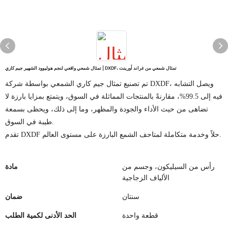
تمثال شمعي واقعي لنجم هوليوود الشهير جيم كاري | DXDF، تمثال شمعي من غراند أورينت
تم تصنيع تمثال جيم كاري الشمعي بواسطة شركة DXDF، ويصل التشابه
فيه إلى 99.5%، مقارنةً بالمنتجات المماثلة في السوق، ويتمتع بمزايا بارزة لا
تضاهى من حيث الأداء والجودة والمظهر، وما إلى ذلك، ويحظى بسمعة
طيبة في السوق.
تقدم DXDF حلاً وخدمة متكاملة لمتاحف الشمع البارزة على مستوى العالم.
رأس من السيليكون، وجسم من
مادة
الألياف الزجاجية
سنتان
ضمان
قطعة واحدة
الحد الأدنى لكمية الطلب