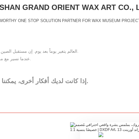
HAN GRAND ORIENT WAX ART CO., 
WORTHY ONE STOP SOLUTION PARTNER FOR WAX MUSEUM PROJEC
العالم يتغير يوماً بعد يوم. إن مستقبل الصين الزاهر يعتمد على شعب يتمتع بطاقة إيجابية لا تنضب، ووعي، ومهارة.
عندما نسير مع من يملك الحكمة والقلب الطيب، يكون الحب لا متناهياً والأمل بلا حدود.
مباشرة.
إذا كانت لديك أفكار أخرى، يمكننا 