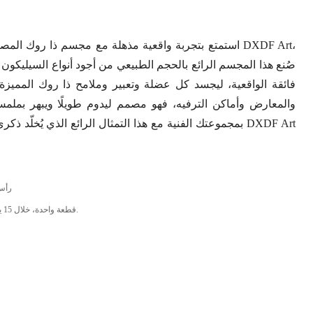
فائقة الواقعية، ليجسد كل عضلة وتعبير وملامح ذا روك المميزة. 
والمعارض وأماكن الترفيه، فهو مصمم ليدوم طويلًا ويبهر بملمس
بمجموعتك الفنية مع هذا التمثال الرائع الذي يُخلّد ذكرى أحد
رأس 
قطعة واحدة، خلال 15 يومًا؛ أكثر من قطعة واحدة، يتم التفاوض عليها.