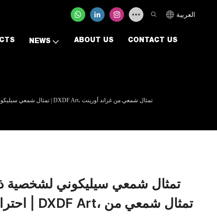
العربية
CTS
ABOUT US
CONTACT US
NEWS
تمثال شمعي سيليكوني لشخصية ذا روك، بملمس بشرة واقعي احترافي مُصمم خصيصًا بنسبة 1:1 | DXDF Art، تمثال شمعي من غراند أورينت
تمثال شمعي سيليكوني لشخصية ذ