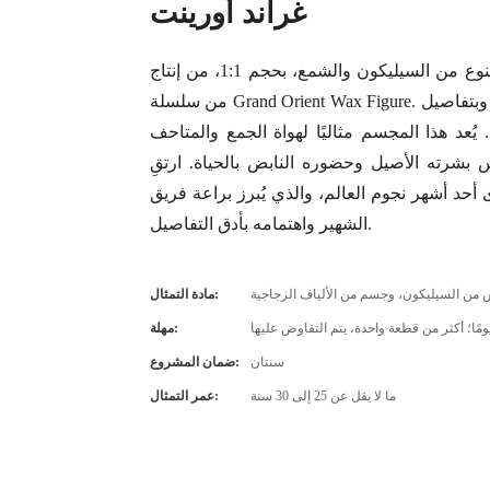
غراند أورينت
استمتع بتجربة واقعية مذهلة مع مجسم ذا روك المصنوع من السيليكون والشمع، بحجم 1:1، من إنتاج DXDF Art،
من سلسلة Grand Orient Wax Figure. صُنع هذا المجسم الرائع بالحجم الطبيعي من أجود أنواع السيليكون وبتفاصيل
يُعد هذا المجسم مثاليًا لهواة الجمع والمتاحف
 بشرته الأصيل وحضوره النابض بالحياة. ارتقِ
 أشهر نجوم العالم، والذي يُبرز براعة فريق DXDF Art
الشهير واهتمامه بأدق التفاصيل.
من السيليكون، وجسم من الألياف الزجاجية
مادة التمثال:
مهلة:
سنتان
ضمان المشروع:
ما لا يقل عن 25 إلى 30 سنة
عمر التمثال: