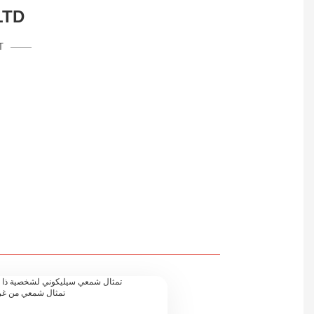
LTD
T