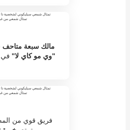
مالك سبعة متاحف 
"وي مو كاي لا"
في 
فريق قوي من المص
.
يتمتع
بخبرة تزيد