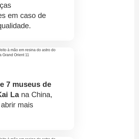
eças
es em caso de
ualidade.
de 7 museus de
ai La
na China,
abrir mais