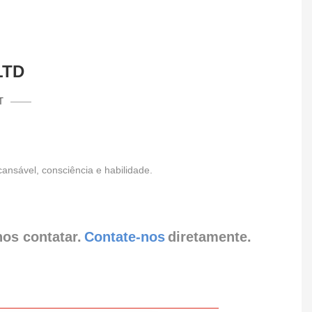
LTD
T
nsável, consciência e habilidade.
nos contatar.
Contate-nos
diretamente.