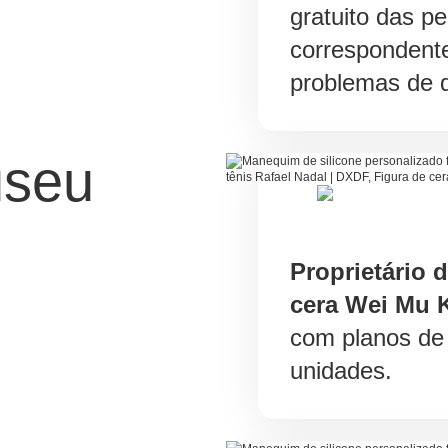
gratuito das p
correspondent
problemas de q
useu
Proprietário 
cera Wei Mu K
com planos de 
unidades.