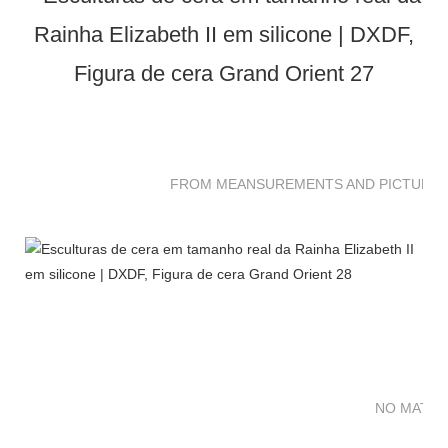
FROM MEANSUREMENTS AND PICTURES 
NO MATTE