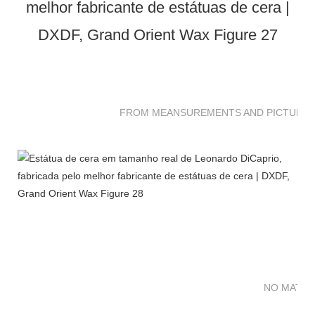
FROM MEANSUREMENTS AND PICTURES 
NO MATTE