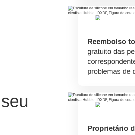
Reembolso to
gratuito das p
correspondent
problemas de q
useu
Proprietário 