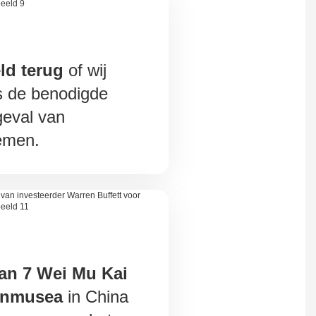
ld terug
of wij
is de benodigde
geval van
lemen.
an 7 Wei Mu Kai
enmusea
in China