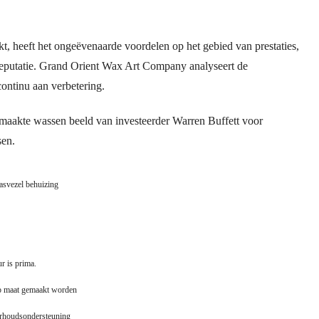
t, heeft het ongeëvenaarde voordelen op het gebied van prestaties,
de reputatie. Grand Orient Wax Art Company analyseert de
ontinu aan verbetering.
emaakte wassen beeld van investeerder Warren Buffett voor
sen.
lasvezel behuizing
r is prima.
op maat gemaakt worden
rhoudsondersteuning