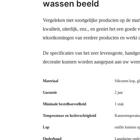
wassen beeld
Vergeleken met soortgelijke producten op de mark
kwaliteit, uiterlijk, enz., en geniet het een goe
tekortkomingen van eerdere producten en werkt c
De specificaties van het zeer levensgrote, handg
decoratie kunnen worden aangepast aan uw wen
Materiaal
Siliconen kop, g
Garantie
2 jaar
Minimale bestelhoeveelheid
1 stuk
Temperatuur en luchtvochtigheid
Kamertemperatuu
Lap
outfits kunnen 
Onderhoud
Langdurige onde