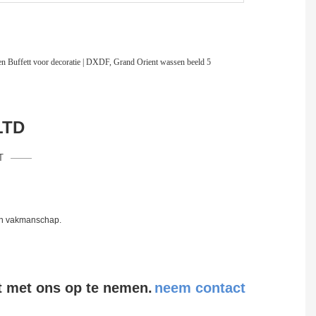
LTD
T
 en vakmanschap.
t met ons op te nemen.
neem contact