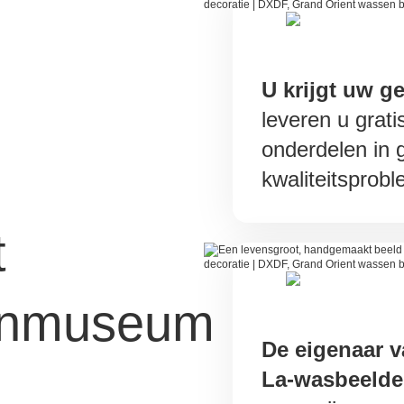
U krijgt uw ge
leveren u grat
onderdelen in 
kwaliteitsprob
t
enmuseum
De eigenaar v
La-wasbeeld