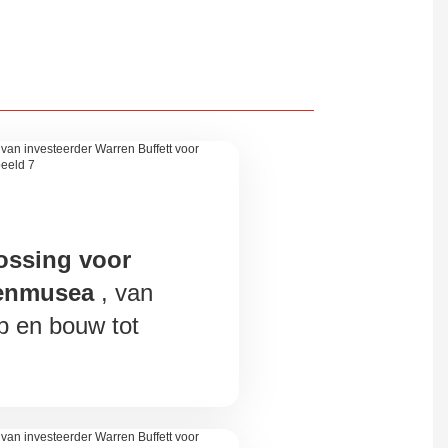
ossing voor
enmusea
, van
p en bouw tot