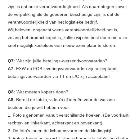
zijn, is dat onze verantwoordelijkheid. Als daarentegen zowel
de verpakking als de goederen beschadigd zijn, is dat de
verantwoordelijkheid van het logistieke bedrijf.
Wij beloven: ongeacht wiens verantwoordelijkheid het is,
zolang het product kapot is, zullen wij ons best doen om u zo
snel mogelijk kosteloos een nieuw exemplaar te sturen.
Q7:
Wat zijn jullie betalings-/verzendvoorwaarden?
A7:
EXW en FOB leveringsvoorwaarden zijn acceptabel;
betalingsvoorwaarden via TT en L/C zijn acceptabel.
Q8:
Wat moeten kopers doen?
A8:
Bereid de foto's, video's of ideeën voor de wassen
beelden die je wilt hebben voor.
1. Foto's genomen vanuit verschillende hoeken. (De voorkant,
rechter- en linkerkant, achterkant en bovenkant)
2. De foto's tonen de lichaamsvorm en de kledingstijl.
3. Foto's tonen het gezicht. Hoe scherper de foto's, hoe beter