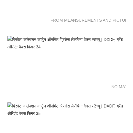
FROM MEANSUREMENTS AND PICTURES 
NO MATTE