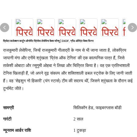
प्रिवेटा कलेक्शन कार्टून ऑर्नामेंट प्रिंसेस लेसेपिना वैक्स स्टैच्यू | DXDF, ग्रैंड ओरिएंट वैक्स फिगर
राजकुमारी लेसेपिना, जिन्हें राजकुमारी नीलाद्री के नाम से भी जाना जाता है, लोकप्रिय
जापानी मंगा और एनीमे श्रृंखला 'प्रिंस ऑफ टेनिस' की एक काल्पनिक पात्र हैं, जिसे
ताकेशी ओबाटा और त्सुगुमी ओहबा ने लिखा और चित्रित किया है। वह एक प्रतिभाशाली
टेनिस खिलाड़ी हैं, जो अपने दृढ़ संकल्प और शक्तिशाली डबल स्ट्रोक के लिए जानी जाती
हैं। वह 'सेइशुन नो हिकारी' (यंग स्टार्स) टीम की सदस्य थीं, जिसने श्रृंखला के दौरान कई
टूर्नामेंट जीते।
सामग्री
सिलिकॉन हेड, फाइबरग्लास बॉडी
गारंटी
2 साल
न्यूनतम आर्डर राशि
1 टुकड़ा