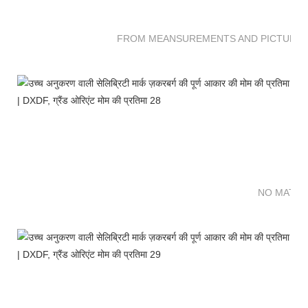
FROM MEANSUREMENTS AND PICTURES 
NO MATTE