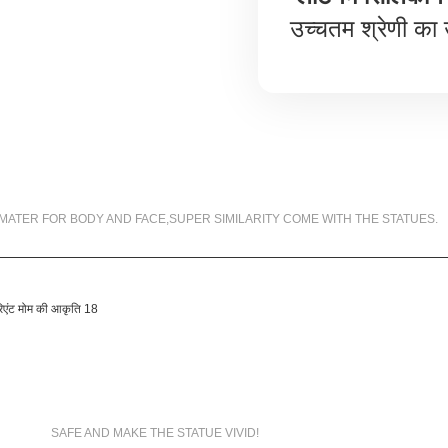
उच्चतम श्रेणी का 
99.5% SIMILARITY
MATER FOR BODY AND FACE,SUPER SIMILARITY COME WITH THE STATUES.
MATERIALS WE USED
SAFE AND MAKE THE STATUE VIVID!