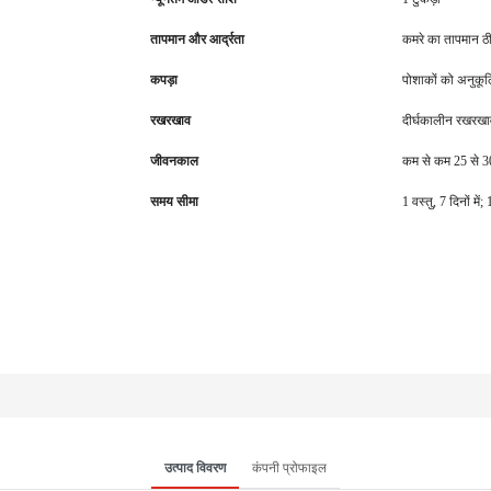
तापमान और आर्द्रता
कमरे का तापमान ठी
कपड़ा
पोशाकों को अनुकू
रखरखाव
दीर्घकालीन रखरख
जीवनकाल
कम से कम 25 से 30
समय सीमा
1 वस्तु, 7 दिनों म
उत्पाद विवरण
कंपनी प्रोफाइल