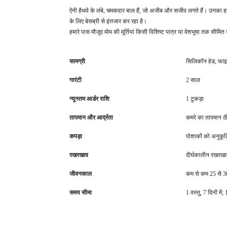
ऐनी हैथवे के लंबे, चमकदार बाल हैं, जो अजीब और सजीव लगते हैं। उनका हा
के लिए बेसब्री से इंतजार कर रहा है।
हमारे पास मौजूद मोम की मूर्तियां किसी विशिष्ट पात्र या वेशभूषा तक सीमित 
सामग्री
सिलिकॉन हेड, फाइ
गारंटी
2 साल
न्यूनतम आर्डर राशि
1 टुकड़ा
तापमान और आर्द्रता
कमरे का तापमान ठी
कपड़ा
पोशाकों को अनुकू
रखरखाव
दीर्घकालीन रखरख
जीवनकाल
कम से कम 25 से 30
समय सीमा
1 वस्तु, 7 दिनों म