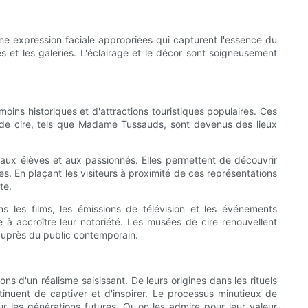
 une expression faciale appropriées qui capturent l'essence du
es et les galeries. L'éclairage et le décor sont soigneusement
oins historiques et d'attractions touristiques populaires. Ces
es de cire, tels que Madame Tussauds, sont devenus des lieux
 aux élèves et aux passionnés. Elles permettent de découvrir
es. En plaçant les visiteurs à proximité de ces représentations
te.
 les films, les émissions de télévision et les événements
e à accroître leur notoriété. Les musées de cire renouvellent
e auprès du public contemporain.
ons d'un réalisme saisissant. De leurs origines dans les rituels
tinuent de captiver et d'inspirer. Le processus minutieux de
r les générations futures. Qu'on les admire pour leur valeur