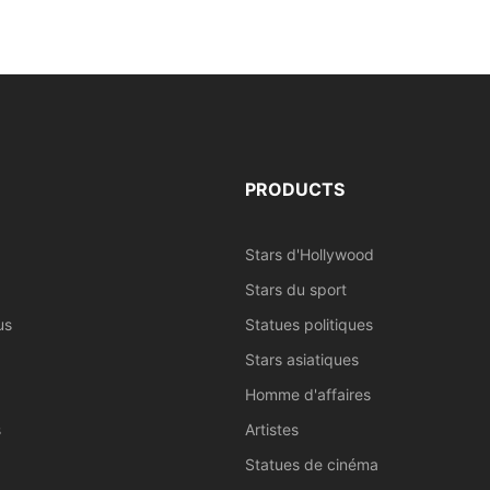
PRODUCTS
Stars d'Hollywood
Stars du sport
us
Statues politiques
Stars asiatiques
Homme d'affaires
s
Artistes
Statues de cinéma