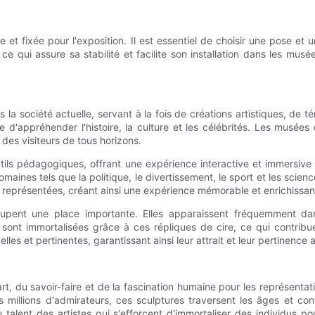
e et fixée pour l'exposition. Il est essentiel de choisir une pose et
e qui assure sa stabilité et facilite son installation dans les musé
 société actuelle, servant à la fois de créations artistiques, de tém
e d'appréhender l'histoire, la culture et les célébrités. Les musé
es visiteurs de tous horizons.
utils pédagogiques, offrant une expérience interactive et immersive
aines tels que la politique, le divertissement, le sport et les scienc
res représentées, créant ainsi une expérience mémorable et enrichissan
upent une place importante. Elles apparaissent fréquemment dans
 sont immortalisées grâce à ces répliques de cire, ce qui contribu
elles et pertinentes, garantissant ainsi leur attrait et leur pertinenc
art, du savoir-faire et de la fascination humaine pour les représentati
millions d'admirateurs, ces sculptures traversent les âges et con
alent des artistes qui s'efforcent d'immortaliser des individus pou