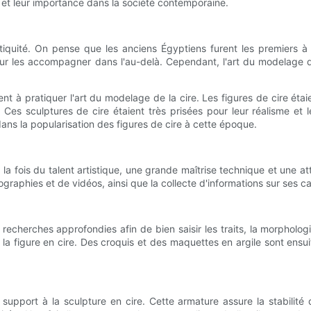
n et leur importance dans la société contemporaine.
ntiquité. On pense que les anciens Égyptiens furent les premiers à 
pour les accompagner dans l'au-delà. Cependant, l'art du modelage 
t à pratiquer l'art du modelage de la cire. Les figures de cire étai
 Ces sculptures de cire étaient très prisées pour leur réalisme e
ans la popularisation des figures de cire à cette époque.
 la fois du talent artistique, une grande maîtrise technique et une 
ographies et de vidéos, ainsi que la collecte d'informations sur ses c
 recherches approfondies afin de bien saisir les traits, la morphol
 la figure en cire. Des croquis et des maquettes en argile sont ensui
support à la sculpture en cire. Cette armature assure la stabilité d