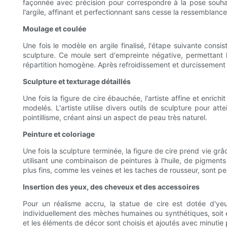
façonnée avec précision pour correspondre à la pose souhait
l'argile, affinant et perfectionnant sans cesse la ressemblance
Moulage et coulée
Une fois le modèle en argile finalisé, l'étape suivante cons
sculpture. Ce moule sert d'empreinte négative, permettant l
répartition homogène. Après refroidissement et durcissement de 
Sculpture et texturage détaillés
Une fois la figure de cire ébauchée, l'artiste affine et enric
modelés. L'artiste utilise divers outils de sculpture pour at
pointillisme, créant ainsi un aspect de peau très naturel.
Peinture et coloriage
Une fois la sculpture terminée, la figure de cire prend vie grâc
utilisant une combinaison de peintures à l'huile, de pigment
plus fins, comme les veines et les taches de rousseur, sont pei
Insertion des yeux, des cheveux et des accessoires
Pour un réalisme accru, la statue de cire est dotée d'ye
individuellement des mèches humaines ou synthétiques, soit en
et les éléments de décor sont choisis et ajoutés avec minutie 