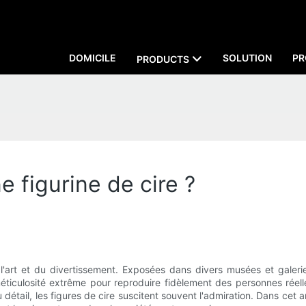
DOMICILE
SOLUTION
PR
PRODUCTS
figurine de cire ?
art et du divertissement. Exposées dans divers musées et galeries,
éticulosité extrême pour reproduire fidèlement des personnes réell
étail, les figures de cire suscitent souvent l'admiration. Dans cet ar