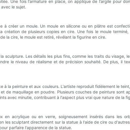
ée. Une fois l'armature en place, on applique de l'argile pour don
 avec le sujet.
iste à créer un moule. Un moule en silicone ou en plâtre est confec
a création de plusieurs copies en cire. Une fois le moule terminé
la cire, le moule est retiré, révélant la figurine en cire.
hit la sculpture. Les détails les plus fins, comme les traits du visage
teindre le niveau de réalisme et de précision souhaité. De plus, il
e à la peinture et aux couleurs. L'artiste reproduit fidèlement le tein
s et de maquillage en poudre. Plusieurs couches de peinture sont ap
nts avec minutie, contribuant à l'aspect plus vrai que nature de la fi
ux en acrylique ou en verre, soigneusement insérés dans les orbi
 les sculptant directement sur la statue à l'aide de cire ou d'autres
pour parfaire l'apparence de la statue.