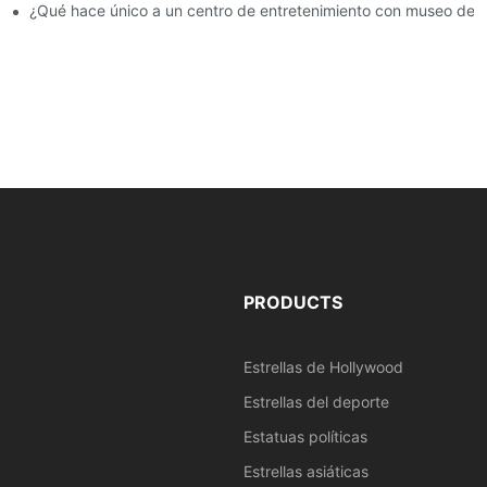
n museo de cera | DXDF Art
¿Qué hace único a un centro de entretenimiento con museo de c
PRODUCTS
Estrellas de Hollywood
Estrellas del deporte
Estatuas políticas
Estrellas asiáticas