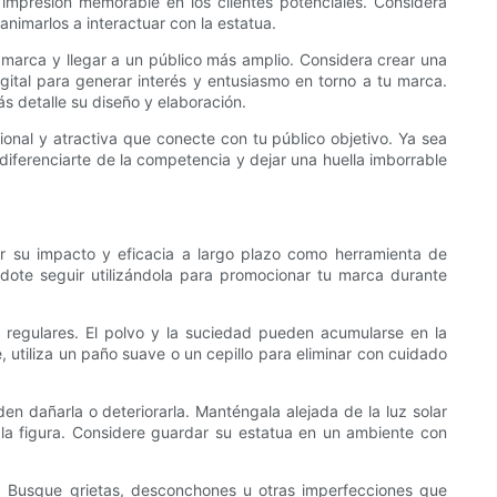
 impresión memorable en los clientes potenciales. Considera
nimarlos a interactuar con la estatua.
 marca y llegar a un público más amplio. Considera crear una
gital para generar interés y entusiasmo en torno a tu marca.
s detalle su diseño y elaboración.
onal y atractiva que conecte con tu público objetivo. Ya sea
diferenciarte de la competencia y dejar una huella imborrable
r su impacto y eficacia a largo plazo como herramienta de
dote seguir utilizándola para promocionar tu marca durante
 regulares. El polvo y la suciedad pueden acumularse en la
 utiliza un paño suave o un cepillo para eliminar con cuidado
n dañarla o deteriorarla. Manténgala alejada de la luz solar
 la figura. Considere guardar su estatua en un ambiente con
. Busque grietas, desconchones u otras imperfecciones que