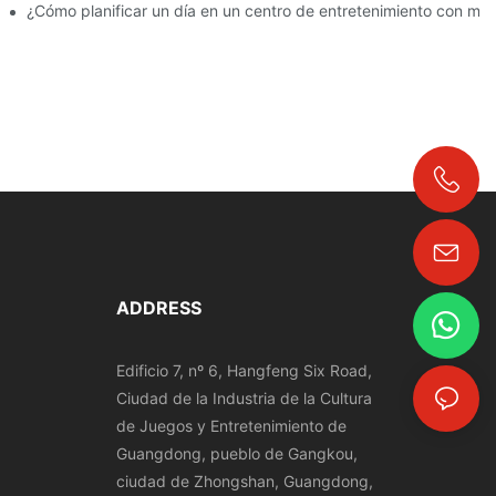
era? | DXDF Art
¿Cómo planificar un día en un centro de entretenimiento con mu
+86-18024817006
ADDRESS
Edificio 7, nº 6, Hangfeng Six Road,
Ciudad de la Industria de la Cultura
de Juegos y Entretenimiento de
Guangdong, pueblo de Gangkou,
ciudad de Zhongshan, Guangdong,