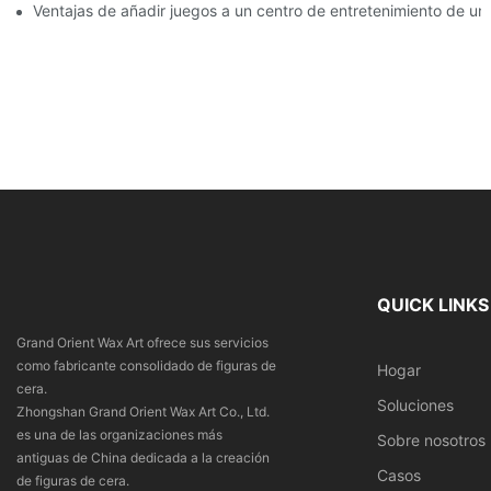
Ventajas de añadir juegos a un centro de entretenimiento de u
QUICK LINKS
Grand Orient Wax Art ofrece sus servicios
como fabricante consolidado de figuras de
Hogar
cera.
Soluciones
Zhongshan Grand Orient Wax Art Co., Ltd.
es una de las organizaciones más
Sobre nosotros
antiguas de China dedicada a la creación
Casos
de figuras de cera.