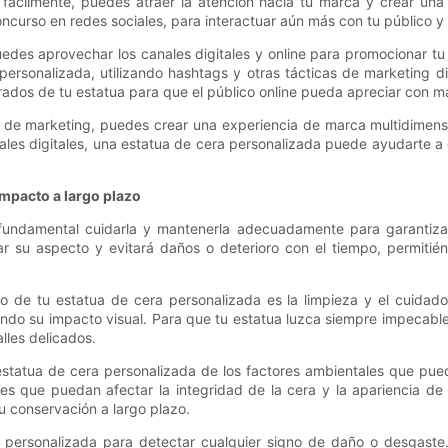
fácilmente, puedes atraer la atención hacia tu marca y crear una
curso en redes sociales, para interactuar aún más con tu público y a
uedes aprovechar los canales digitales y online para promocionar tu
rsonalizada, utilizando hashtags y otras tácticas de marketing di
rados de tu estatua para que el público online pueda apreciar con má
ia de marketing, puedes crear una experiencia de marca multidimensi
les digitales, una estatua de cera personalizada puede ayudarte a 
mpacto a largo plazo
s fundamental cuidarla y mantenerla adecuadamente para garantiza
 su aspecto y evitará daños o deterioro con el tiempo, permitién
 de tu estatua de cera personalizada es la limpieza y el cuidado
ndo su impacto visual. Para que tu estatua luzca siempre impecable,
alles delicados.
statua de cera personalizada de los factores ambientales que puede
s que puedan afectar la integridad de la cera y la apariencia de
u conservación a largo plazo.
a personalizada para detectar cualquier signo de daño o desgaste