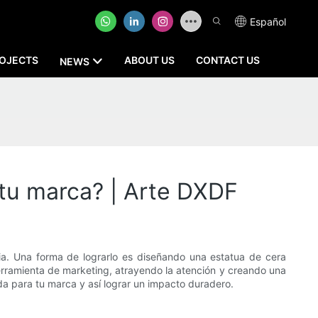
Español
OJECTS
ABOUT US
CONTACT US
NEWS
tu marca? | Arte DXDF
ia. Una forma de lograrlo es diseñando una estatua de cera
erramienta de marketing, atrayendo la atención y creando una
da para tu marca y así lograr un impacto duradero.