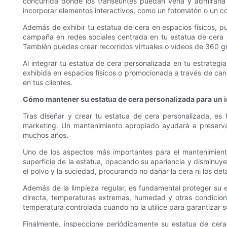
concurrida donde los transeúntes puedan verla y admirarla 
incorporar elementos interactivos, como un fotomatón o un con
Además de exhibir tu estatua de cera en espacios físicos, p
campaña en redes sociales centrada en tu estatua de cera pe
También puedes crear recorridos virtuales o vídeos de 360 ​​g
Al integrar tu estatua de cera personalizada en tu estrateg
exhibida en espacios físicos o promocionada a través de cana
en tus clientes.
Cómo mantener su estatua de cera personalizada para un i
Tras diseñar y crear tu estatua de cera personalizada, e
marketing. Un mantenimiento apropiado ayudará a preservar
muchos años.
Uno de los aspectos más importantes para el mantenimiento
superficie de la estatua, opacando su apariencia y disminuye
el polvo y la suciedad, procurando no dañar la cera ni los det
Además de la limpieza regular, es fundamental proteger su e
directa, temperaturas extremas, humedad y otras condicione
temperatura controlada cuando no la utilice para garantizar s
Finalmente, inspeccione periódicamente su estatua de cer