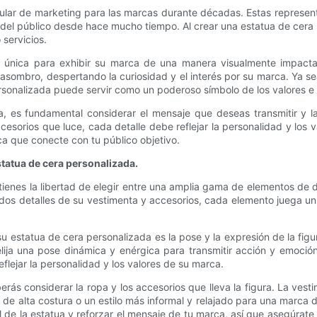
ar de marketing para las marcas durante décadas. Estas representac
ad del público desde hace mucho tiempo. Al crear una estatua de ce
 servicios.
única para exhibir su marca de una manera visualmente impactant
asombro, despertando la curiosidad y el interés por su marca. Ya se
sonalizada puede servir como un poderoso símbolo de los valores e
a, es fundamental considerar el mensaje que deseas transmitir y l
accesorios que luce, cada detalle debe reflejar la personalidad y los
a que conecte con tu público objetivo.
tatua de cera personalizada.
tienes la libertad de elegir entre una amplia gama de elementos de 
ados detalles de su vestimenta y accesorios, cada elemento juega un p
u estatua de cera personalizada es la pose y la expresión de la figu
lija una pose dinámica y enérgica para transmitir acción y emoció
flejar la personalidad y los valores de su marca.
rás considerar la ropa y los accesorios que lleva la figura. La vest
de alta costura o un estilo más informal y relajado para una marca
l de la estatua y reforzar el mensaje de tu marca, así que asegúrat