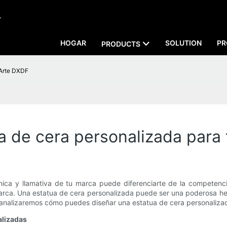
.
HOGAR
SOLUTION
PR
PRODUCTS
 Arte DXDF
 de cera personalizada para 
única y llamativa de tu marca puede diferenciarte de la competenc
marca. Una estatua de cera personalizada puede ser una poderosa h
, analizaremos cómo puedes diseñar una estatua de cera personaliza
alizadas