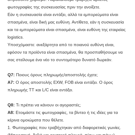
φωτογραφίες της συσκευασίας πριν την ανοίξετε.
Εάν η συσκευασία είναι εντάξει, αλλά τα εμπορεύματα είναι
σπασμένα, είναι δική μας ευθύνη. Αντίθετα, εάν η συσκευασία
και τα εμπορεύματα είναι σπασμένα, είναι ευθύνη της εταιρείας
logistics.
Υποσχόμαστε: ανεξάρτητα από το ποιανού ευθύνη είναι,
εφόσον τα προϊόντα είναι σπασμένα, θα προσπαθήσουμε να
σας στείλουμε ένα νέο το συντομότερο δυνατό δωρεάν.
Q7:
Ποιους όρους πληρωμής/αποστολής έχετε;
A7:
Ο όρος αποστολής EXW, FOB είναι εντάξει. Ο όρος
πληρωμής TT και L/C είναι εντάξει.
Q8:
Τι πρέπει να κάνουν οι αγοραστές;
A8:
Ετοιμάστε τις φωτογραφίες, τα βίντεο ή τις ιδέες για τα
κέρινα ομοιώματα που θέλετε.
1. Φωτογραφίες που τραβήχτηκαν από διαφορετικές γωνίες.
(Μπροστινή, δεξιά και αριστερή πλευρά, πίσω και πάνω)