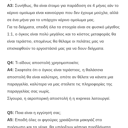
A3:
Συνήθως, θα είναι έτοιμο για παράδοση σε 4 μήνες εάν το
κέρινο ομοίωμα είναι καινούργιο που δεν έχουμε μούχλα, αλλά
σε ένα μήνα για το υπάρχον κέρινο ομοίωμα μας.
Για τα δείγματα, επειδή όλα τα στοιχεία είναι σε φυσικό μέγεθος
1:1, ο όγκος είναι πολύ μεγάλος και το κόστος μεταφοράς θα
είναι τεράστιο, επομένως θα θέλαμε οι πελάτες μας να
επισκεφθούν το εργοστάσιό μας για να δουν δείγματα.
Q4:
Τι είδους αποστολή χρησιμοποιείτε;
A4:
Σκεφτείτε ότι ο όγκος είναι τεράστιος, η θαλάσσια
αποστολή θα είναι καλύτερη, οπότε αν θέλετε να κάνετε μια
παραγγελία, καλύτερα να μας στείλετε τις πληροφορίες της
παραγγελίας σας νωρίς.
Σίγουρα, η αεροπορική αποστολή ή η express λειτουργεί.
Q5:
Ποια είναι η εγγύησή σας;
A5:
Επειδή όλες οι φιγούρες χρειάζονται μακιγιάζ στο
πρόσωπο και τα χέρια, θα υπάρξουν κάποια προβλήματα