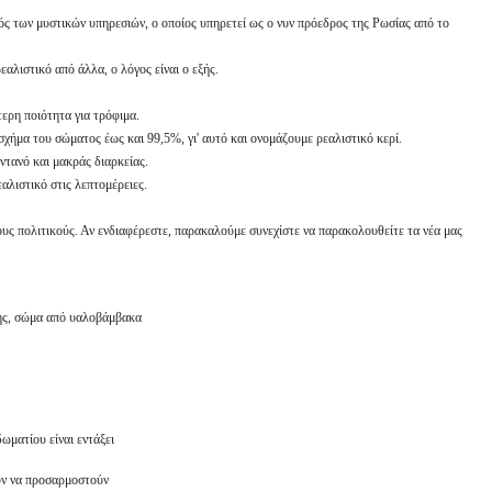
ός των μυστικών υπηρεσιών, ο οποίος υπηρετεί ως ο νυν πρόεδρος της Ρωσίας από το
εαλιστικό από άλλα, ο λόγος είναι ο εξής.
ερη ποιότητα για τρόφιμα.
σχήμα του σώματος έως και 99,5%, γι' αυτό και ονομάζουμε ρεαλιστικό κερί.
ωντανό και μακράς διαρκείας.
αλιστικό στις λεπτομέρειες.
υς πολιτικούς. Αν ενδιαφέρεστε, παρακαλούμε συνεχίστε να παρακολουθείτε τα νέα μας
ης, σώμα από υαλοβάμβακα
ωματίου είναι εντάξει
ύν να προσαρμοστούν