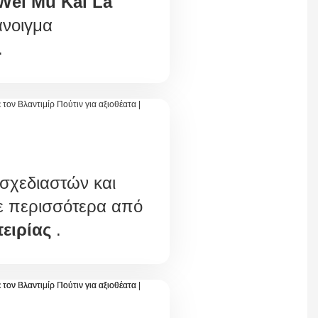
ei Mu Kai La
άνοιγμα
.
σχεδιαστών και
ε περισσότερα από
ειρίας
.