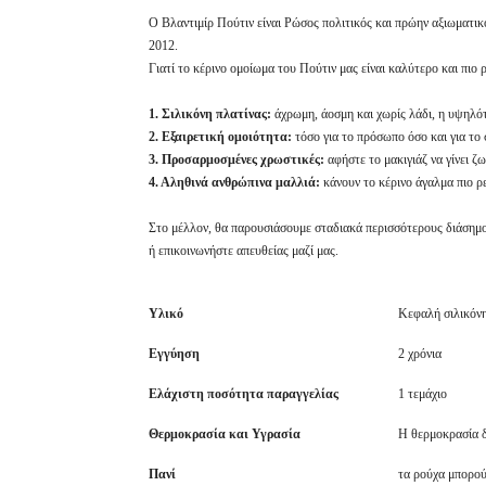
Ο Βλαντιμίρ Πούτιν είναι Ρώσος πολιτικός και πρώην αξιωματικ
2012.
Γιατί το κέρινο ομοίωμα του Πούτιν μας είναι καλύτερο και πιο ρ
1. Σιλικόνη πλατίνας:
άχρωμη, άοσμη και χωρίς λάδι, η υψηλότ
2. Εξαιρετική ομοιότητα:
τόσο για το πρόσωπο όσο και για το 
3. Προσαρμοσμένες χρωστικές:
αφήστε το μακιγιάζ να γίνει ζ
4. Αληθινά ανθρώπινα μαλλιά:
κάνουν το κέρινο άγαλμα πιο ρε
Στο μέλλον, θα παρουσιάσουμε σταδιακά περισσότερους διάσημο
ή επικοινωνήστε απευθείας μαζί μας.
Υλικό
Κεφαλή σιλικόν
Εγγύηση
2 χρόνια
Ελάχιστη ποσότητα παραγγελίας
1 τεμάχιο
Θερμοκρασία και Υγρασία
Η θερμοκρασία δ
Πανί
τα ρούχα μπορο