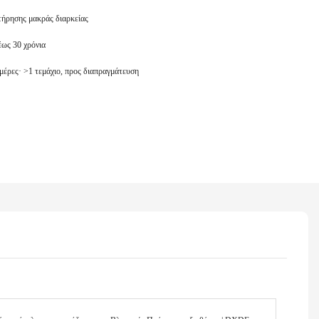
ήρησης μακράς διαρκείας
έως 30 χρόνια
ημέρες· >1 τεμάχιο, προς διαπραγμάτευση