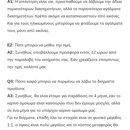
A1:
Η απάντηση είναι ναι, προσπαθούμε να λάβουμε την άδεια
περισσότερων διασημοτήτων, αλλά τα περισσότερα αγάλματα
διασημοτήτων πρέπει ακόμα να κατασκευαστούν από εικόνες.
Και για τους ηλικιωμένους μπορούμε να φτιάξουμε τα αγάλματά
τους μόνο από εικόνες.
Ε2:
Πότε μπορώ να μάθω την τιμή;
A2:
Συνήθως υποβάλλουμε προσφορά εντός 12 ωρών από
την παραλαβή του αιτήματός σας. Εάν χρειάζεστε επειγόντως
την τιμή, καλέστε μας.
Q3:
Πόσο καιρό μπορώ να περιμένω να λάβω το δείγμα/τα
προϊόντα;
A3:
Συνήθως, θα είναι έτοιμο για παράδοση σε 4 μήνες εάν το
κέρινο ομοίωμα είναι καινούργιο που δεν έχουμε μούχλα, αλλά
σε ένα μήνα για το υπάρχον κέρινο ομοίωμα μας.
Για τα δείγματα, επειδή όλα τα στοιχεία είναι σε φυσικό μέγεθος
1:1, ο όγκος είναι πολύ μεγάλος και το κόστος μεταφοράς θα