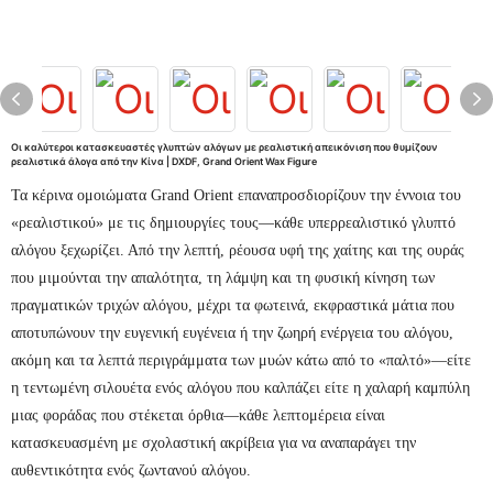
Οι καλύτεροι κατασκευαστές γλυπτών αλόγων με ρεαλιστική απεικόνιση που θυμίζουν
ρεαλιστικά άλογα από την Κίνα | DXDF, Grand Orient Wax Figure
Τα κέρινα ομοιώματα Grand Orient επαναπροσδιορίζουν την έννοια του
«ρεαλιστικού» με τις δημιουργίες τους—κάθε υπερρεαλιστικό γλυπτό
αλόγου ξεχωρίζει. Από την λεπτή, ρέουσα υφή της χαίτης και της ουράς
που μιμούνται την απαλότητα, τη λάμψη και τη φυσική κίνηση των
πραγματικών τριχών αλόγου, μέχρι τα φωτεινά, εκφραστικά μάτια που
αποτυπώνουν την ευγενική ευγένεια ή την ζωηρή ενέργεια του αλόγου,
ακόμη και τα λεπτά περιγράμματα των μυών κάτω από το «παλτό»—είτε
η τεντωμένη σιλουέτα ενός αλόγου που καλπάζει είτε η χαλαρή καμπύλη
μιας φοράδας που στέκεται όρθια—κάθε λεπτομέρεια είναι
κατασκευασμένη με σχολαστική ακρίβεια για να αναπαράγει την
αυθεντικότητα ενός ζωντανού αλόγου.