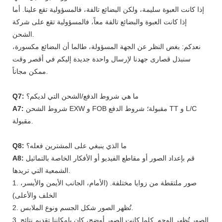
إذا كانت العبوة سليمة، ولكن البضائع تالفة، فالمسؤولية تقع علينا. أما
إذا كانت العبوة والبضائع تالفة معاً، فالمسؤولية تقع على شركة
الشحن.
نعدكم: بغض النظر عن الجهة المسؤولة، طالما أن البضائع مكسورة،
سنبذل قصارى جهدنا لإرسال واحدة جديدة إليكم في أقصر وقت
ممكن مجاناً.
ما هي شروط الدفع/الشحن التي لديكم؟
Q7:
شروط الشحن EXW و FOB مقبولة؛ شروط الدفع TT و L/C
A7:
مقبولة.
ما الذي ينبغي على المشترين فعله؟
Q8:
قم بإعداد الصور أو مقاطع الفيديو أو الأفكار الخاصة بالتماثيل
A8:
الشمعية التي تريدها.
1. صور ملتقطة من زوايا مختلفة. (الأمام، الجانب الأيمن والأيسر،
الخلف والأعلى)
2. تُظهر الصور شكل الجسم ونوع الملابس.
3. الصور تُظهر الوجه. كلما كانت الصور أوضح، كان بإمكاننا تقديم نتائج