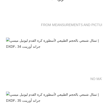
FROM MEANSUREMENTS AND PICTURES 
NO MATTE