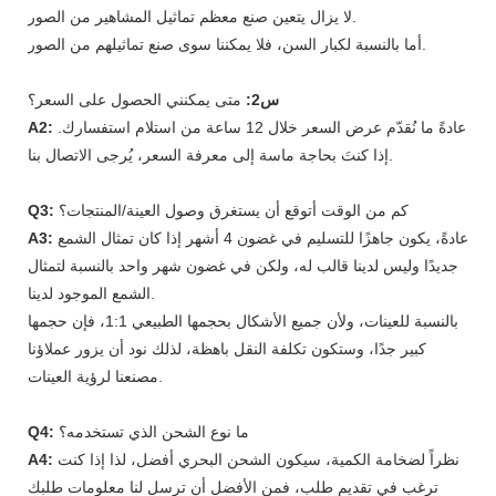
لا يزال يتعين صنع معظم تماثيل المشاهير من الصور.
أما بالنسبة لكبار السن، فلا يمكننا سوى صنع تماثيلهم من الصور.
س2:
متى يمكنني الحصول على السعر؟
عادةً ما نُقدّم عرض السعر خلال 12 ساعة من استلام استفسارك.
A2:
إذا كنتَ بحاجة ماسة إلى معرفة السعر، يُرجى الاتصال بنا.
كم من الوقت أتوقع أن يستغرق وصول العينة/المنتجات؟
Q3:
عادةً، يكون جاهزًا للتسليم في غضون 4 أشهر إذا كان تمثال الشمع
A3:
جديدًا وليس لدينا قالب له، ولكن في غضون شهر واحد بالنسبة لتمثال
الشمع الموجود لدينا.
بالنسبة للعينات، ولأن جميع الأشكال بحجمها الطبيعي 1:1، فإن حجمها
كبير جدًا، وستكون تكلفة النقل باهظة، لذلك نود أن يزور عملاؤنا
مصنعنا لرؤية العينات.
ما نوع الشحن الذي تستخدمه؟
Q4:
نظراً لضخامة الكمية، سيكون الشحن البحري أفضل، لذا إذا كنت
A4:
ترغب في تقديم طلب، فمن الأفضل أن ترسل لنا معلومات طلبك