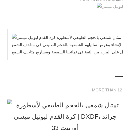
يح لإنشاء وعرض تماثيلهم الشمعية بالحجم الطبيعي في متاحف الشمع WeiMuKaiLa الخاصة بنا مجانًا، ونأمل أن تساعدك
MORE THAN 12 
MORE THAN 12 SC