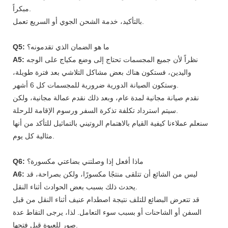
مبكراً.
بالتأكيد، خدمة الشحن الجوي أو السريع تعمل.
ما هو الضمان الذي تقدمونه؟
Q5:
نظراً لأن جميع المجسمات تحتاج إلى وضع مكياج على الوجه
A5:
واليدين، فستكون هناك بعض مشاكل التلاشي بعد فترة طويلة،
وستكون الصيانة الدورية ضرورية للمجسمات كل 6 أشهر.
نقدم صيانة مجانية لمدة عام، وبعد ذلك نقدم عمالة مجانية، ولكن
سيتم استرداد تكلفة تذكرة السفر ورسوم الإقامة للرحلة.
سنعلم عملاءنا كيفية القيام بالاهتمام الروتيني بالتماثيل للتأكد من أنها
مثالية كل يوم.
ماذا أفعل إذا وصلتني بضاعتي مكسورة؟
Q6:
ليس من الشائع أن تتلقى منتجًا مكسورًا، ولكن بصراحة، قد
A6:
يحدث ذلك بسبب بعض الحوادث أثناء النقل.
قد تتعرض البضائع للتلف نتيجة اصطدام عنيف أثناء النقل من قبل
السفن أو الشاحنات أو بسبب سوء التعامل. لذا، يرجى التقاط عدة
صور للعبوة قبل فتحها.