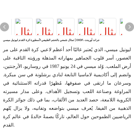
تمثال شمعي بالحجم الطبيعي لأسطورة كرة القدم ليونيل ميسي | DXDF، جراند أورينت
ليونيل ميسي، الذي يُعتبر غالبًا أحد أعظم لاعبي كرة القدم على مر
العصور، أسر قلوب الجماهير بمهاراته المذهلة ورؤيته الثاقبة على
أرض الملعب. وُلد ميسي في 24 يونيو 1987 في روساريو، الأرجنتين،
وانضم إلى أكاديمية لاماسيا التابعة لنادي برشلونة في سن مبكرة.
وسرعان ما ارتقى في صفوفها، مُظهرًا قدراته الاستثنائية في
المراوغة وصناعة اللعب وتسجيل الأهداف. وعلى مدار مسيرته
الكروية اللامعة، حصد العديد من الألقاب، بما في ذلك جوائز الكرة
الذهبية من الفيفا. يُعرف ميسي بتواضعه وتفانيه، ولا يزال يُلهم
الرياضيين الطموحين حول العالم، تاركًا بصمةً خالدةً في عالم كرة
القدم.