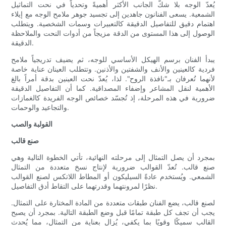
يُعدّ الوجه بلا شكّ الجانب الأكثر أهميةً وتحدياً في نحت التماثيل
الشمعية. يسعى الفنانون جاهدين إلى تجسيد جوهر ملامح الوجه مع إيلاء
اهتمام دقيق للتفاصيل الدقيقة كالتعبيرات وسمات الشخصية. ويتطلب
الوصول إلى هذا المستوى من الدقة مزيجاً من أدوات النحت والملاحظة
الدقيقة.
يبدأ الفنان برسم الهيكل الأساسي للوجه، ثم يضيف تدريجياً ملامح
فردية كالعينين والأنف والشفتين والأذنين. وتتطلب العينان عناية خاصة
لأنهما تُعرفان بـ"نافذة الروح". لذا، يُعدّ نحت العينين بدقة أمراً بالغ
الأهمية لنقل المشاعر وإضفاء المصداقية. كما أن التفاصيل الدقيقة
ضرورية في هذه المرحلة، إذ تُجسّد خصائص الوجه الفريدة كالغمازات
والتجاعيد والوحمات.
القولبة والصب
صنع قالب
بمجرد أن يصل التمثال إلى مرحلته النهائية، تأتي الخطوة التالية وهي
صنع قالب. تُعدّ القوالب ضرورية لإنتاج نسخ متعددة من التمثال
الشمعي. ويُستخدم عادةً السيليكون أو المطاط اللاتكس لصنع القوالب
نظرًا لمرونتهما وقدرتهما على التقاط أدق التفاصيل.
لصنع قالب، يضع الفنان طبقات متعددة من المادة المختارة على التمثال.
يجب أن تجف كل طبقة تمامًا قبل وضع الطبقة التالية. بمجرد أن يصبح
القالب سميكًا وقويًا بما يكفي، يُزال بعناية من التمثال، مما يُحدث