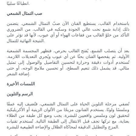
انطباعًا سلبيًا.
صب التمثال الشمعي
باستخدام القالب، يستطيع الفنان الآن صبّ التمثال الشمعي. يتضمن
ذلك إذابة شمع نحت عالي الجودة وسكبه في القالب. من الضروري
التأكد من خلوّ القالب من فقاعات الهواء أو أي عيوب، لأنها قد تؤثر على
النتيجة النهائية للتمثال.
بعد أن يتصلب الشمع، يُفتح القالب بحرص، فتظهر المجسمة الشمعية
الأولية. ثم يفحصها الفنان بحثًا عن أي عيوب ويُجري التعديلات اللازمة.
تُستخدم أدوات دقيقة وحرارة لتحسين التفاصيل والوصول إلى تمثيل
مثالي. قد يشمل ذلك تنعيم السطح، أو تحسين ملامح الوجه، أو حتى
إضافة الشعر.
اللمسات الأخيرة
الرسم والتلوين
تُضفي مرحلة التلوين الحياة على التمثال الشمعي، فتُضيف إليه عمقًا
وملمسًا ولونًا. يستخدم الفنانون مزيجًا من الألوان الزيتية أو الأكريليكية
لتحقيق لون وملمس واقعيين للبشرة. يجب وضع كل طبقة من الطلاء
بعناية، مع تركها تجف قبل الانتقال إلى الطبقة التالية. تُستخدم تقنيات
المزج والتظليل الدقيقة لمحاكاة الظلال والإضاءة الطبيعية للبشرة.