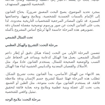
الشخصية للجمهور المستهدف.
بمجرد تحديد الموضوع، يصبح البحث المعمق ضروريًا. يحتاج الفنانون
إلى الإلمام بالسمات الجسدية للشخصية، وملامح وجهها، وخصائصها
المميزة. قد تكون المصادر المرجعية للشخصيات التاريخية محدودة، لذا
يجب على الفنانين البحث عن صور ورسوم توضيحية مفصلة لضمان دقة
تصويرهم. هذه المرحلة حاسمة لأنها تُرسّخ أساس المشروع بأكمله.
نحت التمثال الشمعي
مرحلة النحت: التشريح والهيكل العظمي
تتضمن المرحلة الأولى من النحت إنشاء هيكل دقيق أو إطار داعم
للتمثال الشمعي. يعمل هذا الهيكل كدعامة ويساعد في الحفاظ على
النسب والوضعية الصحيحة للتمثال. يستخدم الفنانون عادةً مواد مثل
الأسلاك والقضبان المعدنية والدبابيس الخشبية لبناء هذا الهيكل.
بعد الانتهاء من الهيكل الأساسي، يبدأ الفنانون بنحت تشريح الشكل.
تتطلب هذه المرحلة فهمًا عميقًا لتشريح جسم الإنسان ودقة ملاحظة
فائقة. قد يستخدم الفنانون مواد نحت متنوعة، مثل الطين أو الشمع.
يجب نحت كل عضلة وبنية عظمية وملامح وجه بعناية فائقة لتحقيق
تمثيل واقعي للشخصية.
مرحلة النحت: ملامح الوجه