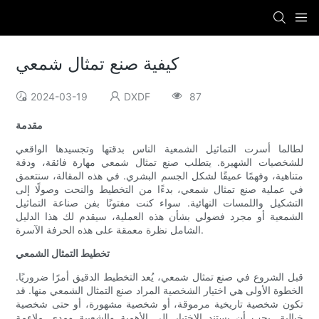
كيفية صنع تمثال شمعي
2024-03-19
DXDF
87
مقدمة
لطالما أسرت التماثيل الشمعية الناس بدقتها وتجسيدها الواقعي
للشخصيات الشهيرة. يتطلب صنع تمثال شمعي مهارة فائقة، ودقة
متناهية، وفهمًا عميقًا لشكل الجسم البشري. في هذه المقالة، سنتعمق
في عملية صنع تمثال شمعي، بدءًا من التخطيط والنحت وصولًا إلى
التشكيل واللمسات النهائية. سواء كنت مفتونًا بفن صناعة التماثيل
الشمعية أو مجرد فضولي بشأن هذه العملية، سيقدم لك هذا الدليل
الشامل نظرة معمقة على هذه الحرفة الآسرة.
تخطيط التمثال الشمعي
قبل الشروع في صنع تمثال شمعي، يُعد التخطيط الدقيق أمرًا ضروريًا.
الخطوة الأولى هي اختيار الشخصية المراد صنع التمثال الشمعي منها. قد
تكون شخصية تاريخية مرموقة، أو شخصية مشهورة، أو حتى شخصية
خيالية. يجب أن يستند الاختيار إلى الأهمية والشعبية ومدى ملاءمة