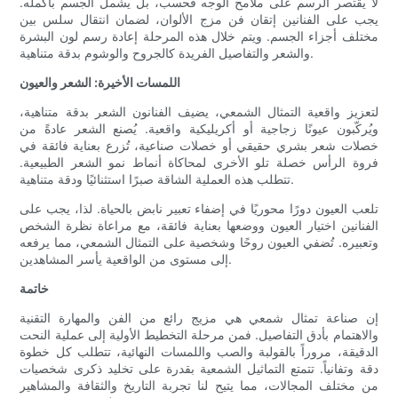
لا يقتصر الرسم على ملامح الوجه فحسب، بل يشمل الجسم بأكمله.
يجب على الفنانين إتقان فن مزج الألوان، لضمان انتقال سلس بين
مختلف أجزاء الجسم. ويتم خلال هذه المرحلة إعادة رسم لون البشرة
والشعر والتفاصيل الفريدة كالجروح والوشوم بدقة متناهية.
اللمسات الأخيرة: الشعر والعيون
لتعزيز واقعية التمثال الشمعي، يضيف الفنانون الشعر بدقة متناهية،
ويُركّبون عيونًا زجاجية أو أكريليكية واقعية. يُصنع الشعر عادةً من
خصلات شعر بشري حقيقي أو خصلات صناعية، تُزرع بعناية فائقة في
فروة الرأس خصلة تلو الأخرى لمحاكاة أنماط نمو الشعر الطبيعية.
تتطلب هذه العملية الشاقة صبرًا استثنائيًا ودقة متناهية.
تلعب العيون دورًا محوريًا في إضفاء تعبير نابض بالحياة. لذا، يجب على
الفنانين اختيار العيون ووضعها بعناية فائقة، مع مراعاة نظرة الشخص
وتعبيره. تُضفي العيون روحًا وشخصية على التمثال الشمعي، مما يرفعه
إلى مستوى من الواقعية يأسر المشاهدين.
خاتمة
إن صناعة تمثال شمعي هي مزيج رائع من الفن والمهارة التقنية
والاهتمام بأدق التفاصيل. فمن مرحلة التخطيط الأولية إلى عملية النحت
الدقيقة، مروراً بالقولبة والصب واللمسات النهائية، تتطلب كل خطوة
دقة وتفانياً. تتمتع التماثيل الشمعية بقدرة على تخليد ذكرى شخصيات
من مختلف المجالات، مما يتيح لنا تجربة التاريخ والثقافة والمشاهير