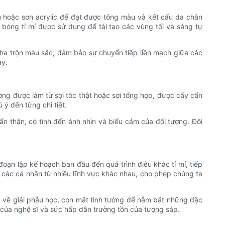
 hoặc sơn acrylic để đạt được tông màu và kết cấu da chân
 bóng tỉ mỉ được sử dụng để tái tạo các vùng tối và sáng tự
ha trộn màu sắc, đảm bảo sự chuyển tiếp liền mạch giữa các
ày.
ường được làm từ sợi tóc thật hoặc sợi tổng hợp, được cấy cẩn
 ý đến từng chi tiết.
ẩn thận, có tính đến ánh nhìn và biểu cảm của đối tượng. Đôi
đoạn lập kế hoạch ban đầu đến quá trình điêu khắc tỉ mỉ, tiếp
a các cá nhân từ nhiều lĩnh vực khác nhau, cho phép chúng ta
ắc về giải phẫu học, con mắt tinh tường để nắm bắt những đặc
 của nghệ sĩ và sức hấp dẫn trường tồn của tượng sáp.