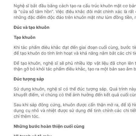
Nghệ sĩ bắt đầu bằng cách tạo ra cấu trúc khuôn mặt cơ bản
là "cửa sổ tâm hồn". Việc điêu khắc đôi mắt chính xác là rất
những đặc điểm độc đáo trên khuôn mặt như lúm đồng tiền, 
Đúc và tạo khuôn
Tạo khuôn
Khi tác phẩm điêu khắc đạt đến giai đoạn cuối cùng, bước ti
để tạo khuôn do tính linh hoạt và khả năng nắm bắt các chi ti
Để tạo khuôn, nghệ sĩ sẽ phủ nhiều lớp vật liệu đã chọn lên
thận gỡ bỏ khỏi tác phẩm điêu khắc, tạo ra một bản sao âm 
Đúc tượng sáp
Sử dụng khuôn, nghệ sĩ có thể đúc tượng sáp. Quá trình nà
khuyết điểm, vì chúng có thể ảnh hưởng đến kết quả cuối cù
Sau khi sáp đông cứng, khuôn được cẩn thận mở ra, để lộ hì
dụng cụ nhỏ và nhiệt được sử dụng để tinh chỉnh các chi ti
chí thêm tóc.
Những bước hoàn thiện cuối cùng