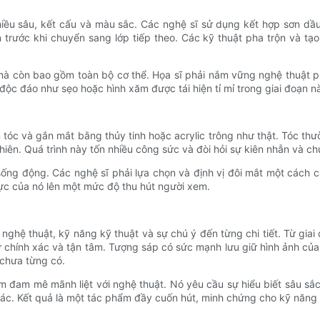
iều sâu, kết cấu và màu sắc. Các nghệ sĩ sử dụng kết hợp sơn dầu
 trước khi chuyển sang lớp tiếp theo. Các kỹ thuật pha trộn và tạo
 mà còn bao gồm toàn bộ cơ thể. Họa sĩ phải nắm vững nghệ thuật p
độc đáo như sẹo hoặc hình xăm được tái hiện tỉ mỉ trong giai đoạn n
 tóc và gắn mắt bằng thủy tinh hoặc acrylic trông như thật. Tóc th
ên. Quá trình này tốn nhiều công sức và đòi hỏi sự kiên nhẫn và chú
sống động. Các nghệ sĩ phải lựa chọn và định vị đôi mắt một cách c
hực của nó lên một mức độ thu hút người xem.
nghệ thuật, kỹ năng kỹ thuật và sự chú ý đến từng chi tiết. Từ giai 
sự chính xác và tận tâm. Tượng sáp có sức mạnh lưu giữ hình ảnh củ
 chưa từng có.
ềm đam mê mãnh liệt với nghệ thuật. Nó yêu cầu sự hiểu biết sâu s
iác. Kết quả là một tác phẩm đầy cuốn hút, minh chứng cho kỹ năng