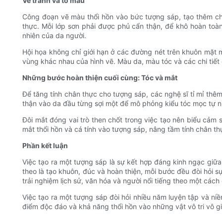
Vẽ tranh và tô màu
Công đoạn vẽ màu thổi hồn vào bức tượng sáp, tạo thêm ch
thực. Mỗi lớp sơn phải được phủ cẩn thận, để khô hoàn toàn
nhiên của da người.
Hội họa không chỉ giới hạn ở các đường nét trên khuôn mặt
vùng khác nhau của hình vẽ. Màu da, màu tóc và các chi tiết 
Những bước hoàn thiện cuối cùng: Tóc và mắt
Để tăng tính chân thực cho tượng sáp, các nghệ sĩ tỉ mỉ thêm
thận vào da đầu từng sợi một để mô phỏng kiểu tóc mọc tự nhi
Đôi mắt đóng vai trò then chốt trong việc tạo nên biểu cảm 
mắt thổi hồn và cá tính vào tượng sáp, nâng tầm tính chân t
Phần kết luận
Việc tạo ra một tượng sáp là sự kết hợp đáng kinh ngạc giữa 
theo là tạo khuôn, đúc và hoàn thiện, mỗi bước đều đòi hỏi 
trải nghiệm lịch sử, văn hóa và người nổi tiếng theo một cách
Việc tạo ra một tượng sáp đòi hỏi nhiều năm luyện tập và ni
điểm độc đáo và khả năng thổi hồn vào những vật vô tri vô g