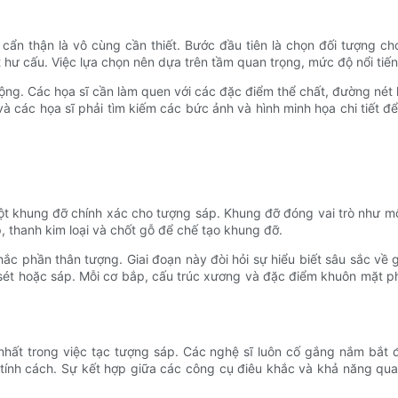
 cẩn thận là vô cùng cần thiết. Bước đầu tiên là chọn đối tượng cho
t hư cấu. Việc lựa chọn nên dựa trên tầm quan trọng, mức độ nổi tiế
rộng. Các họa sĩ cần làm quen với các đặc điểm thể chất, đường nét
và các họa sĩ phải tìm kiếm các bức ảnh và hình minh họa chi tiết để
t khung đỡ chính xác cho tượng sáp. Khung đỡ đóng vai trò như một 
, thanh kim loại và chốt gỗ để chế tạo khung đỡ.
c phần thân tượng. Giai đoạn này đòi hỏi sự hiểu biết sâu sắc về g
 sét hoặc sáp. Mỗi cơ bắp, cấu trúc xương và đặc điểm khuôn mặt 
nhất trong việc tạc tượng sáp. Các nghệ sĩ luôn cố gắng nắm bắt 
 tính cách. Sự kết hợp giữa các công cụ điêu khắc và khả năng qua