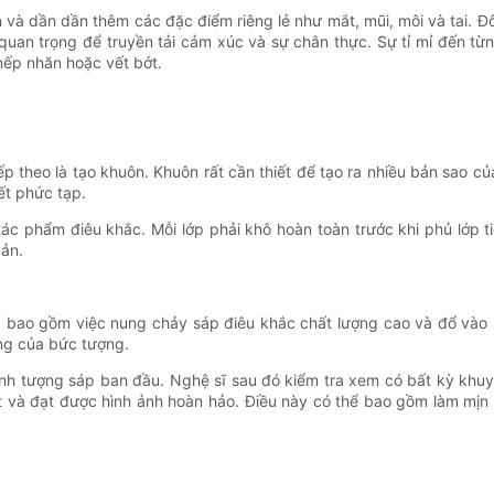
 và dần dần thêm các đặc điểm riêng lẻ như mắt, mũi, môi và tai. 
 quan trọng để truyền tải cảm xúc và sự chân thực. Sự tỉ mỉ đến từn
nếp nhăn hoặc vết bớt.
ếp theo là tạo khuôn. Khuôn rất cần thiết để tạo ra nhiều bản sao c
ết phức tạp.
 tác phẩm điêu khắc. Mỗi lớp phải khô hoàn toàn trước khi phủ lớp
bản.
y bao gồm việc nung chảy sáp điêu khắc chất lượng cao và đổ vào k
ng của bức tượng.
nh tượng sáp ban đầu. Nghệ sĩ sau đó kiểm tra xem có bất kỳ khuy
ết và đạt được hình ảnh hoàn hảo. Điều này có thể bao gồm làm mịn