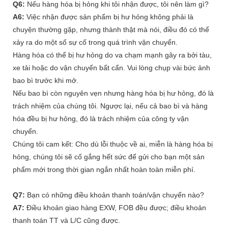
Q6:
Nếu hàng hóa bị hỏng khi tôi nhận được, tôi nên làm gì?
A6:
Việc nhận được sản phẩm bị hư hỏng không phải là
chuyện thường gặp, nhưng thành thật mà nói, điều đó có thể
xảy ra do một số sự cố trong quá trình vận chuyển.
Hàng hóa có thể bị hư hỏng do va chạm mạnh gây ra bởi tàu,
xe tải hoặc do vận chuyển bất cẩn. Vui lòng chụp vài bức ảnh
bao bì trước khi mở.
Nếu bao bì còn nguyên vẹn nhưng hàng hóa bị hư hỏng, đó là
trách nhiệm của chúng tôi. Ngược lại, nếu cả bao bì và hàng
hóa đều bị hư hỏng, đó là trách nhiệm của công ty vận
chuyển.
Chúng tôi cam kết: Cho dù lỗi thuộc về ai, miễn là hàng hóa bị
hỏng, chúng tôi sẽ cố gắng hết sức để gửi cho bạn một sản
phẩm mới trong thời gian ngắn nhất hoàn toàn miễn phí.
Q7:
Bạn có những điều khoản thanh toán/vận chuyển nào?
A7:
Điều khoản giao hàng EXW, FOB đều được; điều khoản
thanh toán TT và L/C cũng được.