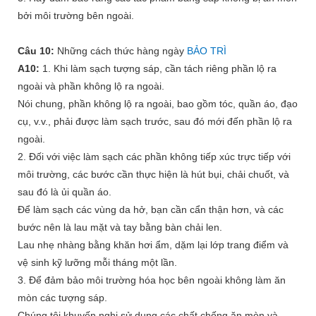
bởi môi trường bên ngoài.
Câu 10:
Những cách thức hàng ngày
BẢO TRÌ
A10:
1. Khi làm sạch tượng sáp, cần tách riêng phần lộ ra
ngoài và phần không lộ ra ngoài.
Nói chung, phần không lộ ra ngoài, bao gồm tóc, quần áo, đạo
cụ, v.v., phải được làm sạch trước, sau đó mới đến phần lộ ra
ngoài.
2. Đối với việc làm sạch các phần không tiếp xúc trực tiếp với
môi trường, các bước cần thực hiện là hút bụi, chải chuốt, và
sau đó là ủi quần áo.
Để làm sạch các vùng da hở, bạn cần cẩn thận hơn, và các
bước nên là lau mặt và tay bằng bàn chải len.
Lau nhẹ nhàng bằng khăn hơi ẩm, dặm lại lớp trang điểm và
vệ sinh kỹ lưỡng mỗi tháng một lần.
3. Để đảm bảo môi trường hóa học bên ngoài không làm ăn
mòn các tượng sáp.
Chúng tôi khuyến nghị sử dụng các chất chống ăn mòn và