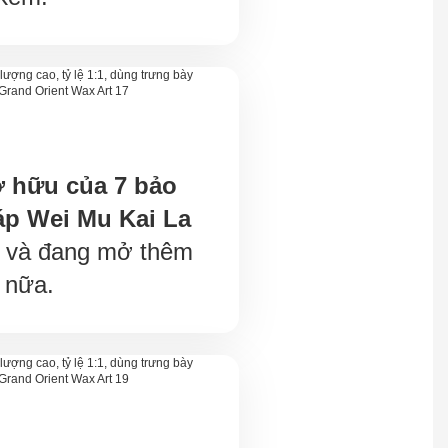
ở hữu của 7 bảo
áp Wei Mu Kai La
c và đang mở thêm
 nữa.