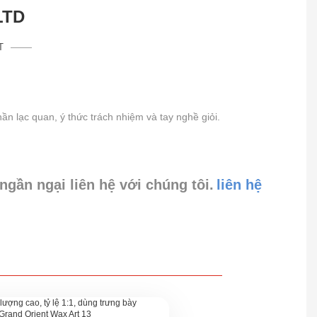
LTD
T
ần lạc quan, ý thức trách nhiệm và tay nghề giỏi.
gần ngại liên hệ với chúng tôi.
liên hệ