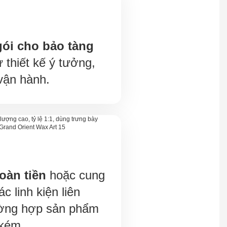
gói cho bảo tàng
ừ thiết kế ý tưởng,
vận hành.
oàn tiền
hoặc cung
c linh kiện liên
ường hợp sản phẩm
 kém.