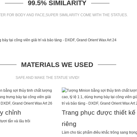
99.5% SIMILARITY
ER FOR BODY AND FACE,SUPER SIMILARITY COME WITH THE STATUES.
MATERIALS WE USED
SAFE AND MAKE THE STATUE VIVID!
ùy chỉnh
Trang phục được thiết kế
ươi tắn và lâu trôi
riêng
Làm cho tác phẩm điêu khắc trông sang trọn