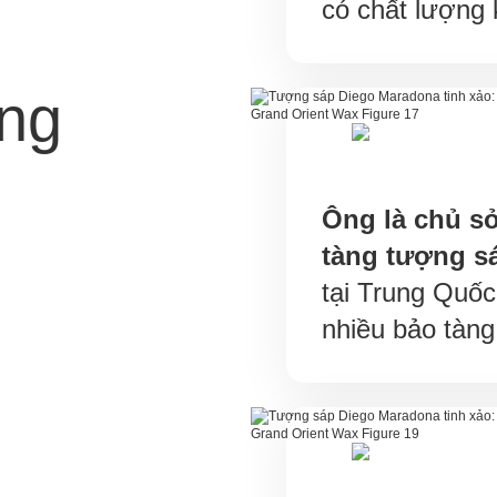
có chất lượng
àng
Ông là chủ s
tàng tượng s
tại Trung Quố
nhiều bảo tàng