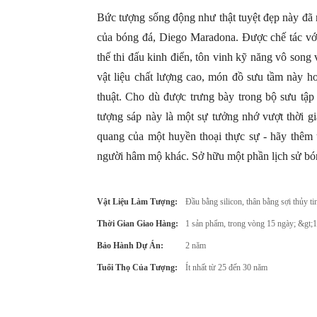
Bức tượng sống động như thật tuyệt đẹp này đã 
của bóng đá, Diego Maradona. Được chế tác với 
thế thi đấu kinh điển, tôn vinh kỹ năng vô son
vật liệu chất lượng cao, món đồ sưu tầm này 
thuật. Cho dù được trưng bày trong bộ sưu tập 
tượng sáp này là một sự tưởng nhớ vượt thời gi
quang của một huyền thoại thực sự - hãy thêm 
người hâm mộ khác. Sở hữu một phần lịch sử b
Vật Liệu Làm Tượng:
Đầu bằng silicon, thân bằng sợi thủy ti
Thời Gian Giao Hàng:
1 sản phẩm, trong vòng 15 ngày; &gt;1 
Bảo Hành Dự Án:
2 năm
Tuổi Thọ Của Tượng:
Ít nhất từ ​​25 đến 30 năm