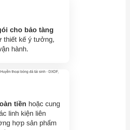
gói cho bảo tàng
ừ thiết kế ý tưởng,
vận hành.
oàn tiền
hoặc cung
c linh kiện liên
ường hợp sản phẩm