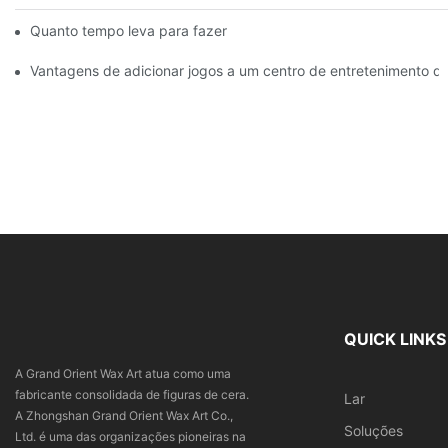
Quanto tempo leva para fazer uma figura de cera?
Vantagens de adicionar jogos a um centro de entretenimento d
QUICK LINKS
A Grand Orient Wax Art atua como uma
fabricante consolidada de figuras de cera.
Lar
A Zhongshan Grand Orient Wax Art Co.,
Soluções
Ltd. é uma das organizações pioneiras na