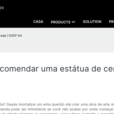
999
CASA
SOLUTION
PR
PRODUCTS
zada | DXDF Art
encomendar uma estátua de ce
? Desde imortalizar um ente querido até criar uma obra de arte ún
enda pode ser intimidante se você não souber por onde começar. P
m cliente iniciante ou experiente, essas dicas ajudarão a garanti