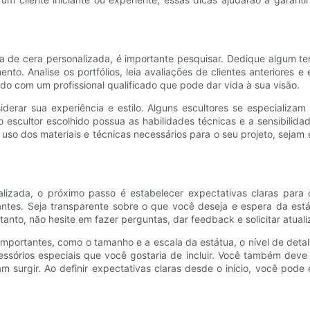
e cera personalizada, é importante pesquisar. Dedique algum temp
to. Analise os portfólios, leia avaliações de clientes anteriores e
do com um profissional qualificado que pode dar vida à sua visão.
iderar sua experiência e estilo. Alguns escultores se especializa
 escultor escolhido possua as habilidades técnicas e a sensibilida
 uso dos materiais e técnicas necessários para o seu projeto, seja
lizada, o próximo passo é estabelecer expectativas claras para o
tes. Seja transparente sobre o que você deseja e espera da estátua
anto, não hesite em fazer perguntas, dar feedback e solicitar atual
es importantes, como o tamanho e a escala da estátua, o nível de de
essórios especiais que você gostaria de incluir. Você também deve d
 surgir. Ao definir expectativas claras desde o início, você pode 