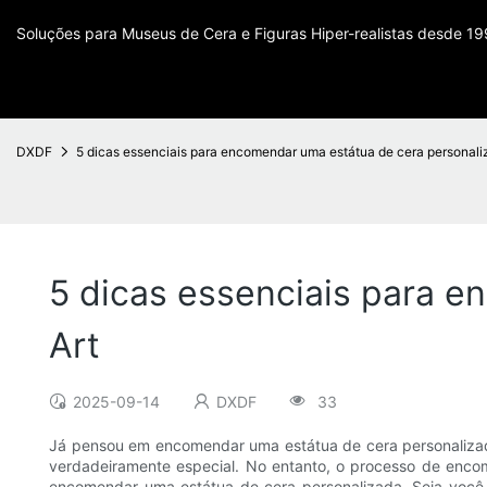
Soluções para Museus de Cera e Figuras Hiper-realistas desde 1
DXDF
5 dicas essenciais para encomendar uma estátua de cera personali
5 dicas essenciais para 
Art
2025-09-14
DXDF
33
Já pensou em encomendar uma estátua de cera personalizada
verdadeiramente especial. No entanto, o processo de encom
encomendar uma estátua de cera personalizada. Seja você u