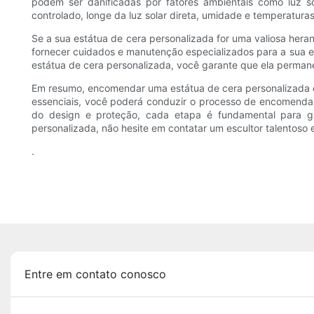
podem ser danificadas por fatores ambientais como luz s
controlado, longe da luz solar direta, umidade e temperatur
Se a sua estátua de cera personalizada for uma valiosa hera
fornecer cuidados e manutenção especializados para a sua es
estátua de cera personalizada, você garante que ela perma
Em resumo, encomendar uma estátua de cera personalizada é 
essenciais, você poderá conduzir o processo de encomenda
do design e proteção, cada etapa é fundamental para g
personalizada, não hesite em contatar um escultor talentoso
.
Entre em contato conosco