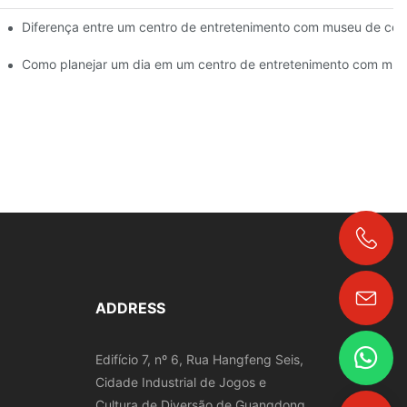
Diferença entre um centro de entretenimento com museu de cer
ico? | DXDF Art
Como planejar um dia em um centro de entretenimento com mus
+86-18024817006
ADDRESS
Edifício 7, nº 6, Rua Hangfeng Seis,
Cidade Industrial de Jogos e
Cultura de Diversão de Guangdong,