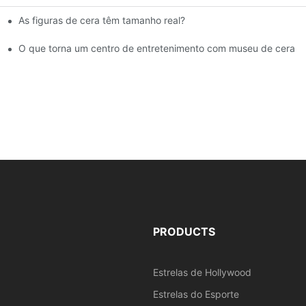
As figuras de cera têm tamanho real?
e museu de cera | DXDF Art
O que torna um centro de entretenimento com museu de cera ún
PRODUCTS
Estrelas de Hollywood
Estrelas do Esporte