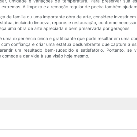
olar, umidade e variações de temperatura. Para preservar sua es
as extremas. A limpeza e a remoção regular de poeira também ajudam 
nça de família ou uma importante obra de arte, considere investir e
tátua, incluindo limpeza, reparos e restauração, conforme necessár
neça uma obra de arte apreciada e bem preservada por gerações.
uma experiência única e gratificante que pode resultar em uma obr
 com confiança e criar uma estátua deslumbrante que capture a es
arantir um resultado bem-sucedido e satisfatório. Portanto, s
 e comece a dar vida à sua visão hoje mesmo.