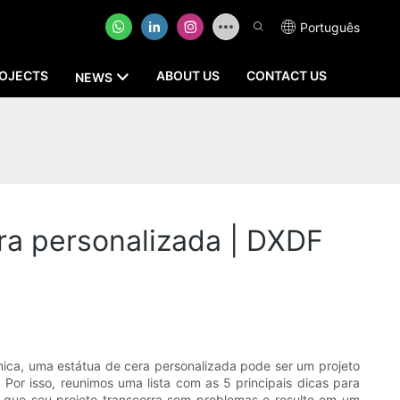
Português
OJECTS
ABOUT US
CONTACT US
NEWS
ra personalizada | DXDF
ica, uma estátua de cera personalizada pode ser um projeto
or isso, reunimos uma lista com as 5 principais dicas para
r que seu projeto transcorra sem problemas e resulte em um