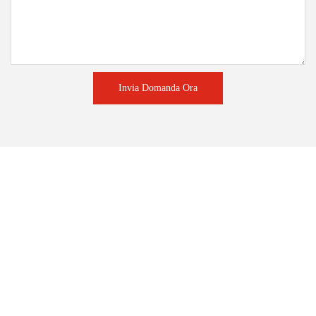
Invia Domanda Ora
Prodotti correlati
Le statue di cera più
Manichino di cera
realistiche di Emma Watson
personalizzato e privato
ne La Bella e la Bestia,