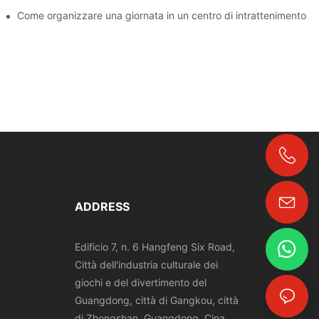
ere? | DXDF Art
Come organizzare una giornata in un centro di intrattenimento d
+86-18024817006
ADDRESS
Edificio 7, n. 6 Hangfeng Six Road,
Città dell'industria culturale dei
giochi e del divertimento del
Guangdong, città di Gangkou, città
di Zhongshan, Guangdong, Cina