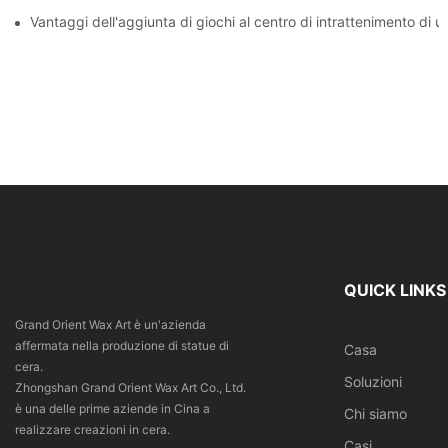
Vantaggi dell'aggiunta di giochi al centro di intrattenimento di 
QUICK LINKS
Grand Orient Wax Art è un'azienda
affermata nella produzione di statue di
Casa
cera.
Soluzioni
Zhongshan Grand Orient Wax Art Co., Ltd.
è una delle prime aziende in Cina a
Chi siamo
realizzare creazioni in cera.
Casi