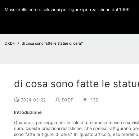
Musei delle cere e soluzioni per figure iperrealistiche dal 1999
DXDF
di cosa sono fatte le statue di cera?
di cosa sono fatte le statu
2024-03-22
DXDF
132
Introduzione
Quando si passeggia per le sale di un famoso museo o si visit
cura. Queste creazioni realistiche, che spesso raffigurano perso
sono fatte le figure di cera? In questo articolo, esploreremo 