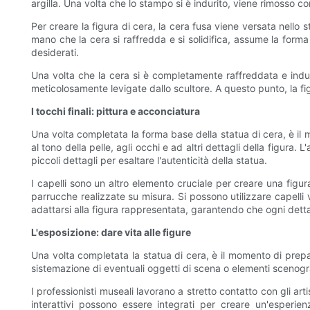
argilla. Una volta che lo stampo si è indurito, viene rimosso co
Per creare la figura di cera, la cera fusa viene versata nello
mano che la cera si raffredda e si solidifica, assume la forma
desiderati.
Una volta che la cera si è completamente raffreddata e indur
meticolosamente levigate dallo scultore. A questo punto, la fig
I tocchi finali: pittura e acconciatura
Una volta completata la forma base della statua di cera, è il 
al tono della pelle, agli occhi e ad altri dettagli della figura.
piccoli dettagli per esaltare l'autenticità della statua.
I capelli sono un altro elemento cruciale per creare una figur
parrucche realizzate su misura. Si possono utilizzare capelli 
adattarsi alla figura rappresentata, garantendo che ogni detta
L'esposizione: dare vita alle figure
Una volta completata la statua di cera, è il momento di prepara
sistemazione di eventuali oggetti di scena o elementi scenograf
I professionisti museali lavorano a stretto contatto con gli ar
interattivi possono essere integrati per creare un'esperi