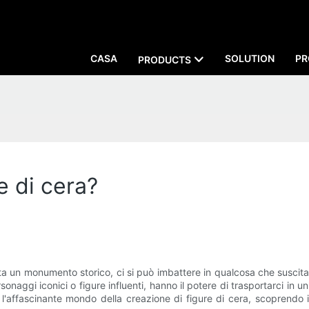
CASA
SOLUTION
PR
PRODUCTS
e di cera?
a un monumento storico, ci si può imbattere in qualcosa che suscita c
naggi iconici o figure influenti, hanno il potere di trasportarci in un
l'affascinante mondo della creazione di figure di cera, scoprendo i ma