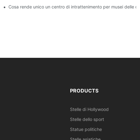
un museo delle cere | DXDF Art
Cosa rende unico un centro di intrattenimento per musei delle c
PRODUCTS
Stelle di Hollywood
Stelle dello sport
Statue politiche
Stelle asiatiche