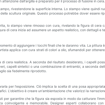
n attenzione dall'argilla e preparato per il processo di fusione in cera.
 stampo, rivestendone la superficie interna. Lo stampo viene quindi r
 della scultura originale. Questo processo potrebbe dover essere ripetu
ita, lo stampo viene rimosso con cura, rivelando la figura di cera c
ura di cera inizia ad assumere un aspetto realistico, con dettagli e te
momento di aggiungere i tocchi finali che le daranno vita. La pittura
 L'artista applica con cura strati di colori a olio, sfumandoli per otten
a di cera realistica. A seconda del risultato desiderato, i capelli pos
veri, capelli sintetici o una combinazione di entrambi, a seconda del
glio sia fedelmente riprodotto.
rla per l'esposizione. Ciò implica la scelta di una posa appropriata, 
ici. L'obiettivo è creare un'ambientazione che valorizzi la narrazione
tisti per garantire che la figura sia esposta in modo da catturare l'imm
enza coinvolgente e memorabile. Designer esperti collaborano con