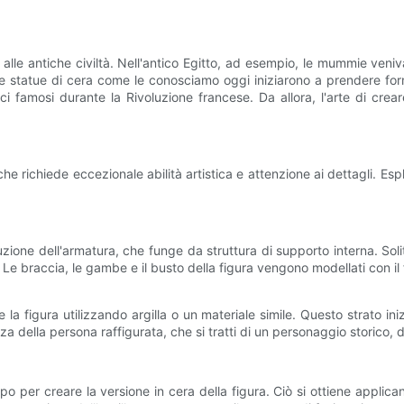
 alle antiche civiltà. Nell'antico Egitto, ad esempio, le mummie ven
 le statue di cera come le conosciamo oggi iniziarono a prendere fo
i famosi durante la Rivoluzione francese. Da allora, l'arte di crea
 richiede eccezionale abilità artistica e attenzione ai dettagli. Espl
uzione dell'armatura, che funge da struttura di supporto interna. Soli
Le braccia, le gambe e il busto della figura vengono modellati con il fi
 la figura utilizzando argilla o un materiale simile. Questo strato inizi
za della persona raffigurata, che si tratti di un personaggio storico, 
po per creare la versione in cera della figura. Ciò si ottiene applican