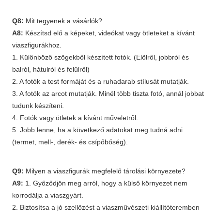
Q8:
Mit tegyenek a vásárlók?
A8:
Készítsd elő a képeket, videókat vagy ötleteket a kívánt
viaszfigurákhoz.
1. Különböző szögekből készített fotók. (Elölről, jobbról és
balról, hátulról és felülről)
2. A fotók a test formáját és a ruhadarab stílusát mutatják.
3. A fotók az arcot mutatják. Minél több tiszta fotó, annál jobbat
tudunk készíteni.
4. Fotók vagy ötletek a kívánt műveletről.
5. Jobb lenne, ha a következő adatokat meg tudná adni
(termet, mell-, derék- és csípőbőség).
Q9:
Milyen a viaszfigurák megfelelő tárolási környezete?
A9:
1. Győződjön meg arról, hogy a külső környezet nem
korrodálja a viaszgyárt.
2. Biztosítsa a jó szellőzést a viaszművészeti kiállítóteremben