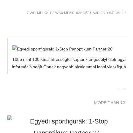
7 WEI MU KAI LA WAX MUSEUMS WE HAVE,AND WE WILL BUI
Több mint 100 kínai hírességtől kaptunk engedélyt életnagyságú
információ segít Önnek nagyobb bizalommal lenni viaszfiguráink 
MORE THAN 12 
MORE THAN 12 SC