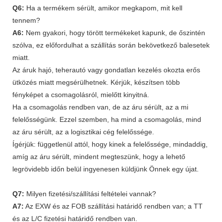
Q6:
Ha a termékem sérült, amikor megkapom, mit kell
tennem?
A6:
Nem gyakori, hogy törött termékeket kapunk, de őszintén
szólva, ez előfordulhat a szállítás során bekövetkező balesetek
miatt.
Az áruk hajó, teherautó vagy gondatlan kezelés okozta erős
ütközés miatt megsérülhetnek. Kérjük, készítsen több
fényképet a csomagolásról, mielőtt kinyitná.
Ha a csomagolás rendben van, de az áru sérült, az a mi
felelősségünk. Ezzel szemben, ha mind a csomagolás, mind
az áru sérült, az a logisztikai cég felelőssége.
Ígérjük: függetlenül attól, hogy kinek a felelőssége, mindaddig,
amíg az áru sérült, mindent megteszünk, hogy a lehető
legrövidebb időn belül ingyenesen küldjünk Önnek egy újat.
Q7:
Milyen fizetési/szállítási feltételei vannak?
A7:
Az EXW és az FOB szállítási határidő rendben van; a TT
és az L/C fizetési határidő rendben van.