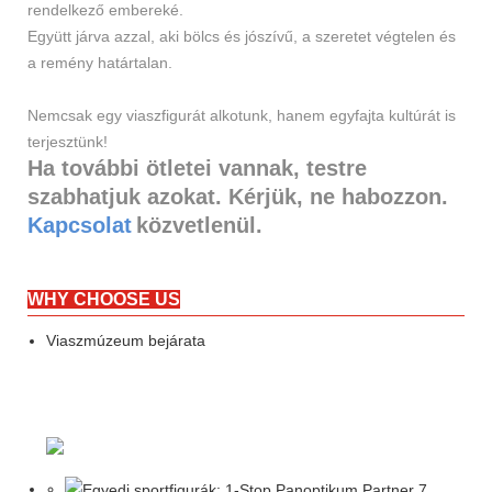
rendelkező embereké.
Együtt járva azzal, aki bölcs és jószívű, a szeretet végtelen és
a remény határtalan.
Nemcsak egy viaszfigurát alkotunk, hanem egyfajta kultúrát is
terjesztünk!
Ha további ötletei vannak, testre
szabhatjuk azokat. Kérjük, ne habozzon.
Kapcsolat
közvetlenül.
WHY CHOOSE US
Viaszmúzeum bejárata