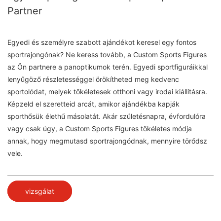
Partner
Egyedi és személyre szabott ajándékot keresel egy fontos
sportrajongónak? Ne keress tovább, a Custom Sports Figures
az Ön partnere a panoptikumok terén. Egyedi sportfiguráikkal
lenyűgöző részletességgel örökítheted meg kedvenc
sportolódat, melyek tökéletesek otthoni vagy irodai kiállításra.
Képzeld el szeretteid arcát, amikor ajándékba kapják
sporthősük élethű másolatát. Akár születésnapra, évfordulóra
vagy csak úgy, a Custom Sports Figures tökéletes módja
annak, hogy megmutasd sportrajongódnak, mennyire törődsz
vele.
vizsgálat