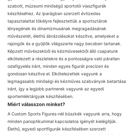
szabott, múzeumi minőségű sportolói viaszfigurák
készítéséhez. Az iparágban szerzett évtizedes
tapasztalattal tökélyre fejlesztettük a sportsztárok
lényegének és dinamizmusának megragadásának
művészetét, élethű ábrázolásokat készítve, amelyeket a
rajongók és a gyűjtők világszerte nagy becsben tartanak.
Képzett művészekből és kézművesekből álló csapatunk
elkötelezett a részletekre és a pontosságra való páratlan
odafigyelés iránt, minden egyes figurát precízen és
gondosan készítve el. Elkötelezettek vagyunk a
legmagasabb minőségi és kézműves szabványok betartása
iránt, így a legjobb partnerek vagyunk az egyedi
sportemléktárgyak készítésében.
Miért válasszon minket?
A Custom Sports Figures-nél büszkék vagyunk arra, hogy
minden panoptikummal kapcsolatos igényét kielégítjük.
Élethű, egyedi sportfigurák készítésében szerzett