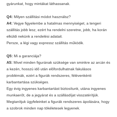
gyárunkat, hogy mintákat láthassanak.
Q4:
Milyen szállítási módot használsz?
A4:
Vegye figyelembe a hatalmas mennyiséget, a tengeri
szállítás jobb lesz, ezért ha rendelni szeretne, jobb, ha korán
elküldi nekünk a rendelési adatait.
Persze, a légi vagy expressz szállítás működik.
Q5:
Mi a garanciája?
A5:
Mivel minden figurának szüksége van sminkre az arcán és
a kezén, hosszú idő után előfordulhatnak fakulásos
problémák, ezért a figurák rendszeres, félévenkénti
karbantartása szükséges.
Egy évig ingyenes karbantartást biztosítunk, utána ingyenes
munkaerőt, de a jegyárat és a szállásdíjat visszatérítjük.
Megtanítjuk ügyfeleinket a figurák rendszeres ápolására, hogy
a szobrok minden nap tökéletesek legyenek.