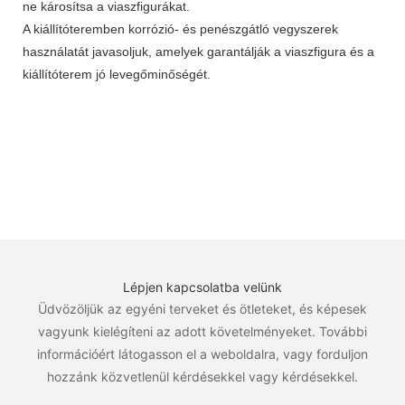
ne károsítsa a viaszfigurákat.
A kiállítóteremben korrózió- és penészgátló vegyszerek
használatát javasoljuk, amelyek garantálják a viaszfigura és a
kiállítóterem jó levegőminőségét.
Lépjen kapcsolatba velünk
Üdvözöljük az egyéni terveket és ötleteket, és képesek
vagyunk kielégíteni az adott követelményeket. További
információért látogasson el a weboldalra, vagy forduljon
hozzánk közvetlenül kérdésekkel vagy kérdésekkel.