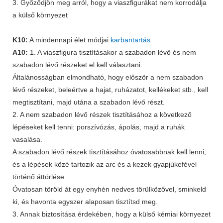
3. Győződjön meg arról, hogy a viaszfigurákat nem korrodálja
a külső környezet
K10:
A mindennapi élet módjai
karbantartás
A10:
1. A viaszfigura tisztításakor a szabadon lévő és nem
szabadon lévő részeket el kell választani.
Általánosságban elmondható, hogy először a nem szabadon
lévő részeket, beleértve a hajat, ruházatot, kellékeket stb., kell
megtisztítani, majd utána a szabadon lévő részt.
2. A nem szabadon lévő részek tisztításához a következő
lépéseket kell tenni: porszívózás, ápolás, majd a ruhák
vasalása.
A szabadon lévő részek tisztításához óvatosabbnak kell lenni,
és a lépések közé tartozik az arc és a kezek gyapjúkefével
történő áttörlése.
Óvatosan töröld át egy enyhén nedves törülközővel, sminkeld
ki, és havonta egyszer alaposan tisztítsd meg.
3. Annak biztosítása érdekében, hogy a külső kémiai környezet