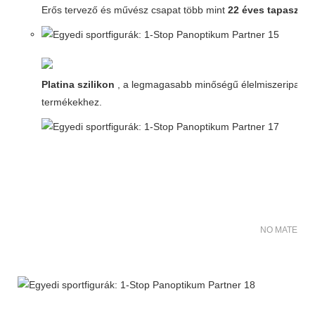
Erős tervező és művész csapat több mint
22 éves tapasztala
Platina szilikon
, a legmagasabb minőségű élelmiszeripari
termékekhez.
NO MATER FO