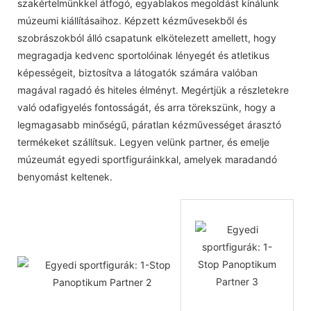
szakértelmünkkel átfogó, egyablakos megoldást kínálunk
múzeumi kiállításaihoz. Képzett kézművesekből és
szobrászokból álló csapatunk elkötelezett amellett, hogy
megragadja kedvenc sportolóinak lényegét és atletikus
képességeit, biztosítva a látogatók számára valóban
magával ragadó és hiteles élményt. Megértjük a részletekre
való odafigyelés fontosságát, és arra törekszünk, hogy a
legmagasabb minőségű, páratlan kézművességet árasztó
termékeket szállítsuk. Legyen velünk partner, és emelje
múzeumát egyedi sportfiguráinkkal, amelyek maradandó
benyomást keltenek.