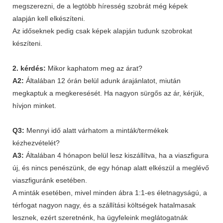
megszerezni, de a legtöbb híresség szobrát még képek
alapján kell elkészíteni.
Az időseknek pedig csak képek alapján tudunk szobrokat
készíteni.
2. kérdés:
Mikor kaphatom meg az árat?
A2:
Általában 12 órán belül adunk árajánlatot, miután
megkaptuk a megkeresését. Ha nagyon sürgős az ár, kérjük,
hívjon minket.
Q3:
Mennyi idő alatt várhatom a minták/termékek
kézhezvételét?
A3:
Általában 4 hónapon belül lesz kiszállítva, ha a viaszfigura
új, és nincs penészünk, de egy hónap alatt elkészül a meglévő
viaszfiguránk esetében.
A minták esetében, mivel minden ábra 1:1-es életnagyságú, a
térfogat nagyon nagy, és a szállítási költségek hatalmasak
lesznek, ezért szeretnénk, ha ügyfeleink meglátogatnák