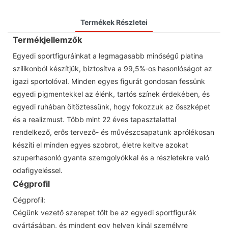
Termékek Részletei
Termékjellemzők
Egyedi sportfiguráinkat a legmagasabb minőségű platina
szilikonból készítjük, biztosítva a 99,5%-os hasonlóságot az
igazi sportolóval. Minden egyes figurát gondosan fessünk
egyedi pigmentekkel az élénk, tartós színek érdekében, és
egyedi ruhában öltöztessünk, hogy fokozzuk az összképet
és a realizmust. Több mint 22 éves tapasztalattal
rendelkező, erős tervező- és művészcsapatunk aprólékosan
készíti el minden egyes szobrot, életre keltve azokat
szuperhasonló gyanta szemgolyókkal és a részletekre való
odafigyeléssel.
Cégprofil
Cégprofil:
Cégünk vezető szerepet tölt be az egyedi sportfigurák
gyártásában, és mindent egy helyen kínál személyre