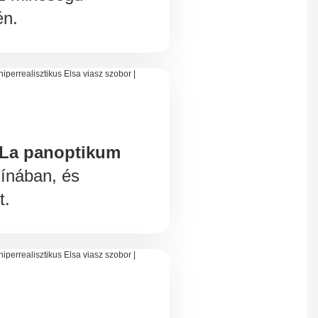
én.
 La panoptikum
ínában, és
t.