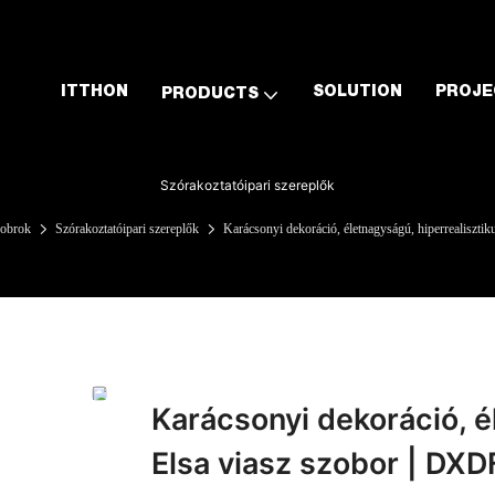
ITTHON
SOLUTION
PROJE
PRODUCTS
Szórakoztatóipari szereplők
zobrok
Szórakoztatóipari szereplők
Karácsonyi dekoráció, életnagyságú, hiperrealiszti
Karácsonyi dekoráció, é
Elsa viasz szobor | DXD