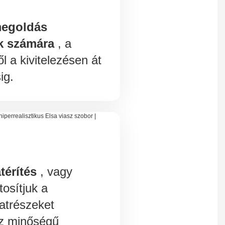
megoldás
k számára
, a
l a kivitelezésen át
ig.
térítés
, vagy
osítjuk a
atrészeket
sz minőségű