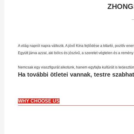
ZHONGS
A világ napról napra változik. A jövő Kína fejlődése a kitartó, pozitív
Együtt járva azzal, aki bölcs és jószívű, a szeretet végtelen és a remény
Nemcsak egy viaszfigurát alkotunk, hanem egyfajta kultúrát is terjesztün
Ha további ötletei vannak, testre szabha
WHY CHOOSE US