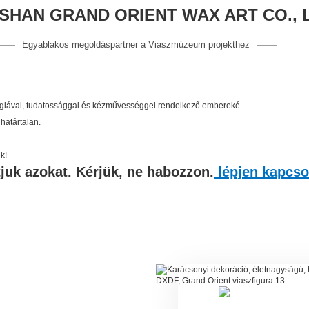
HAN GRAND ORIENT WAX ART CO., 
Egyablakos megoldáspartner a Viaszmúzeum projekthez
 energiával, tudatossággal és kézművességgel rendelkező embereké.
 határtalan.
k!
tjuk azokat. Kérjük, ne habozzon.
lépjen kapcso