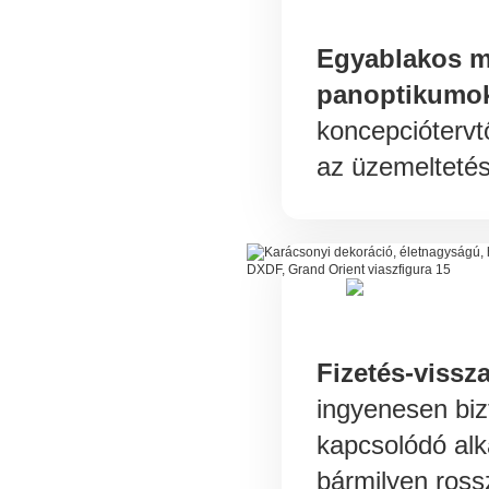
Egyablakos 
panoptikumo
koncepciótervtő
az üzemeltetés
Fizetés-vissza
ingyenesen bizt
kapcsolódó alk
bármilyen ros