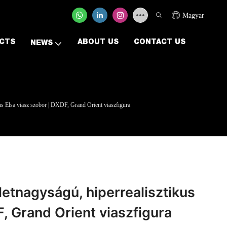
Magyar
CTS
ABOUT US
CONTACT US
NEWS
kus Elsa viasz szobor | DXDF, Grand Orient viaszfigura
letnagyságú, hiperrealisztikus
F, Grand Orient viaszfigura