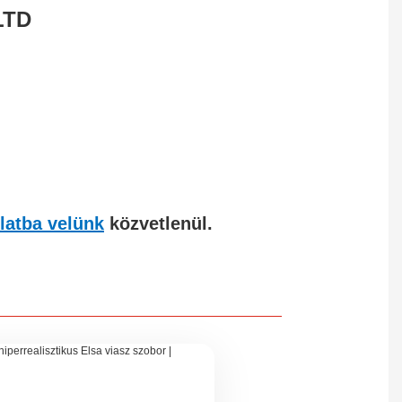
LTD
latba velünk
közvetlenül.