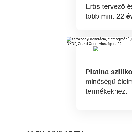
Erős tervező 
több mint
22 é
Platina szilik
minőségű élelm
termékekhez.