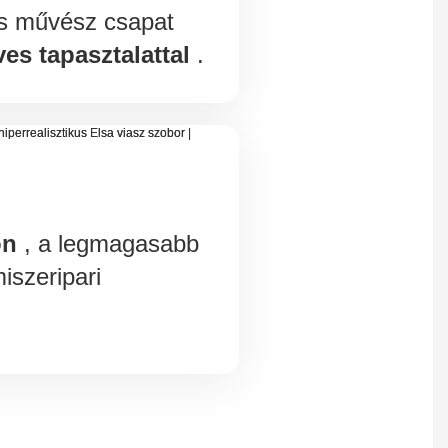
és művész csapat
ves tapasztalattal
.
on
, a legmagasabb
iszeripari