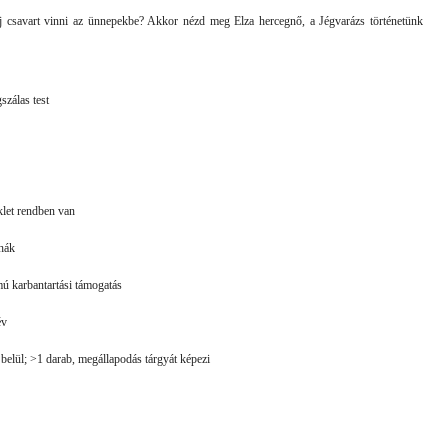
j csavart vinni az ünnepekbe? Akkor nézd meg Elza hercegnő, a Jégvarázs történetünk
szálas test
let rendben van
uhák
mú karbantartási támogatás
év
 belül; >1 darab, megállapodás tárgyát képezi