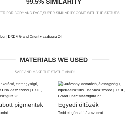
99.5% SIMILARITY
ER FOR BODY AND FACE,SUPER SIMILARITY COME WITH THE STATUES.
MATERIALS WE USED
SAFE AND MAKE THE STATUE VIVID!
abott pigmentek
Egyedi öltözék
 smink
Tedd elegánsabbá a szobrot