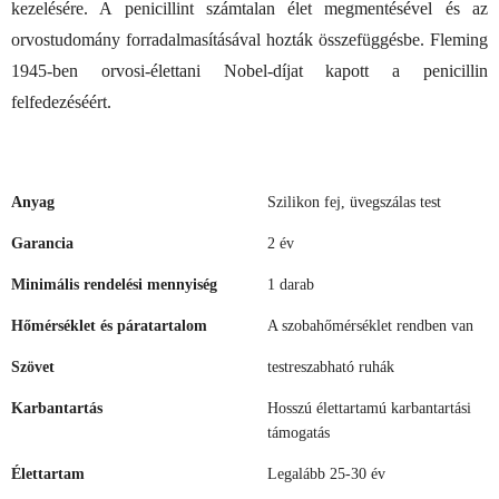
kezelésére. A penicillint számtalan élet megmentésével és az
orvostudomány forradalmasításával hozták összefüggésbe. Fleming
1945-ben orvosi-élettani Nobel-díjat kapott a penicillin
felfedezéséért.
Anyag
Szilikon fej, üvegszálas test
Garancia
2 év
Minimális rendelési mennyiség
1 darab
Hőmérséklet és páratartalom
A szobahőmérséklet rendben van
Szövet
testreszabható ruhák
Karbantartás
Hosszú élettartamú karbantartási
támogatás
Élettartam
Legalább 25-30 év