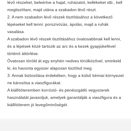
lévő részeket, beleértve a hajat, ruházatot, kellékeket stb., kell
megtisztítani, majd utána a szabadon lévő részt.
2. A nem szabadon lévő részek tisztításához a következő
lépéseket kell tenni: porszívózás, ápolás, majd a ruhák
vasalása.
A szabadon lévő részek tisztításához óvatosabbnak kell lenni,
és a lépések közé tartozik az arc és a kezek gyapjúkefével
történő áttörlése.
Óvatosan töröld át egy enyhén nedves törülközővel, sminkeld
ki, és havonta egyszer alaposan tisztítsd meg.
3. Annak biztosítása érdekében, hogy a külső kémiai környezet
ne károsítsa a viaszfigurákat.
A kiállítóteremben korrózió- és penészgátló vegyszerek
használatát javasoljuk, amelyek garantálják a viaszfigura és a
kiállítóterem jó levegőminőségét.