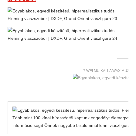
7 WEI MU KAI LA WAX MUSE
Több mint 100 kínai hírességtől kaptunk engedélyt életnagyságú
információ segít Önnek nagyobb bizalommal lenni viaszfiguráink 