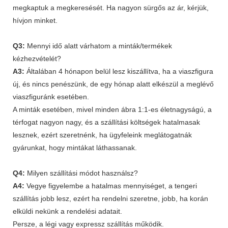
megkaptuk a megkeresését. Ha nagyon sürgős az ár, kérjük,
hívjon minket.
Q3:
Mennyi idő alatt várhatom a minták/termékek
kézhezvételét?
A3:
Általában 4 hónapon belül lesz kiszállítva, ha a viaszfigura
új, és nincs penészünk, de egy hónap alatt elkészül a meglévő
viaszfiguránk esetében.
A minták esetében, mivel minden ábra 1:1-es életnagyságú, a
térfogat nagyon nagy, és a szállítási költségek hatalmasak
lesznek, ezért szeretnénk, ha ügyfeleink meglátogatnák
gyárunkat, hogy mintákat láthassanak.
Q4:
Milyen szállítási módot használsz?
A4:
Vegye figyelembe a hatalmas mennyiséget, a tengeri
szállítás jobb lesz, ezért ha rendelni szeretne, jobb, ha korán
elküldi nekünk a rendelési adatait.
Persze, a légi vagy expressz szállítás működik.