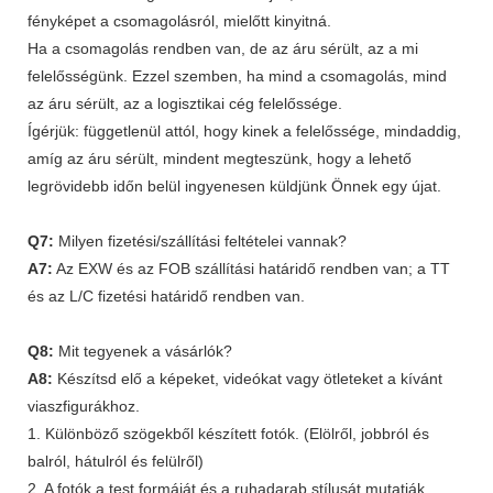
fényképet a csomagolásról, mielőtt kinyitná.
Ha a csomagolás rendben van, de az áru sérült, az a mi
felelősségünk. Ezzel szemben, ha mind a csomagolás, mind
az áru sérült, az a logisztikai cég felelőssége.
Ígérjük: függetlenül attól, hogy kinek a felelőssége, mindaddig,
amíg az áru sérült, mindent megteszünk, hogy a lehető
legrövidebb időn belül ingyenesen küldjünk Önnek egy újat.
Q7:
Milyen fizetési/szállítási feltételei vannak?
A7:
Az EXW és az FOB szállítási határidő rendben van; a TT
és az L/C fizetési határidő rendben van.
Q8:
Mit tegyenek a vásárlók?
A8:
Készítsd elő a képeket, videókat vagy ötleteket a kívánt
viaszfigurákhoz.
1. Különböző szögekből készített fotók. (Elölről, jobbról és
balról, hátulról és felülről)
2. A fotók a test formáját és a ruhadarab stílusát mutatják.