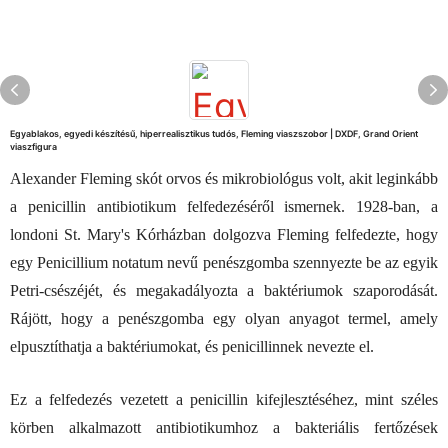
Egyablakos, egyedi készítésű, hiperrealisztikus tudós, Fleming viaszszobor | DXDF, Grand Orient
viaszfigura
Alexander Fleming skót orvos és mikrobiológus volt, akit leginkább
a penicillin antibiotikum felfedezéséről ismernek. 1928-ban, a
londoni St. Mary's Kórházban dolgozva Fleming felfedezte, hogy
egy Penicillium notatum nevű penészgomba szennyezte be az egyik
Petri-csészéjét, és megakadályozta a baktériumok szaporodását.
Rájött, hogy a penészgomba egy olyan anyagot termel, amely
elpusztíthatja a baktériumokat, és penicillinnek nevezte el.
Ez a felfedezés vezetett a penicillin kifejlesztéséhez, mint széles
körben alkalmazott antibiotikumhoz a bakteriális fertőzések