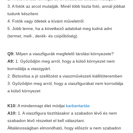
3. A fotók az arcot mutatják. Minél több tiszta fotó, annál jobbat
tudunk készíteni.
4. Fotók vagy ötletek a kívánt műveletről.
5. Jobb lenne, ha a következő adatokat meg tudná adni
(termet, mell-, derék- és csípőbőség).
Q9:
Milyen a viaszfigurák megfelelő tárolási környezete?
A9:
1. Győződjön meg arról, hogy a külső környezet nem
korrodálja a viaszgyárt.
2. Biztosítsa a jó szellőzést a viaszművészeti kiállítóteremben
3. Győződjön meg arról, hogy a viaszfigurákat nem korrodálja
a külső környezet
K10:
A mindennapi élet módjai
karbantartás
A10:
1. A viaszfigura tisztításakor a szabadon lévő és nem
szabadon lévő részeket el kell választani.
Általánosságban elmondható, hogy először a nem szabadon