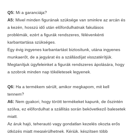
Q5:
Mi a garanciája?
A5:
Mivel minden figurának szüksége van sminkre az arcán és
a kezén, hosszú idő után előfordulhatnak fakulásos
problémák, ezért a figurák rendszeres, félévenkénti
karbantartása szükséges.
Egy évig ingyenes karbantartást biztosítunk, utána ingyenes
munkaerőt, de a jegyárat és a szállásdíjat visszatérítjük.
Megtanítjuk ügyfeleinket a figurák rendszeres ápolására, hogy
a szobrok minden nap tökéletesek legyenek.
Q6:
Ha a termékem sérült, amikor megkapom, mit kell
tennem?
A6:
Nem gyakori, hogy törött termékeket kapunk, de őszintén
szólva, ez előfordulhat a szállítás során bekövetkező balesetek
miatt.
Az áruk hajó, teherautó vagy gondatlan kezelés okozta erős
ütközés miatt megsérülhetnek. Kérjük, készítsen több