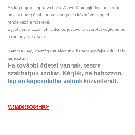
A világ napról napra változik. A jövő Kína fejlődése a kitartó,
pozitív energiával, tudatossággal és kézművességgel
rendelkező embereké.
Együtt járva azzal, aki bölcs és jószívű, a szeretet végtelen és
a remény határtalan.
Nemcsak egy viaszfigurát alkotunk, hanem egyfajta kultúrát is
terjesztünk!
Ha további ötletei vannak, testre
szabhatjuk azokat. Kérjük, ne habozzon.
lépjen kapcsolatba velünk
közvetlenül.
WHY CHOOSE US