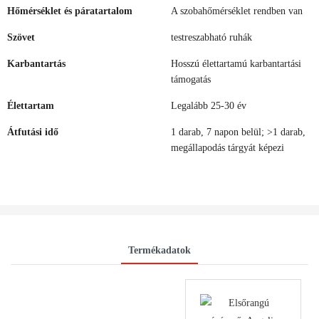
Hőmérséklet és páratartalom
A szobahőmérséklet rendben van
Szövet
testreszabható ruhák
Karbantartás
Hosszú élettartamú karbantartási
támogatás
Élettartam
Legalább 25-30 év
Átfutási idő
1 darab, 7 napon belül; >1 darab,
megállapodás tárgyát képezi
Termékadatok