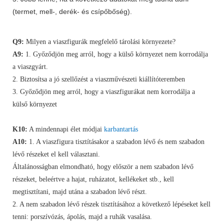
(termet, mell-, derék- és csípőbőség).
Q9:
Milyen a viaszfigurák megfelelő tárolási környezete?
A9:
1. Győződjön meg arról, hogy a külső környezet nem korrodálja
a viaszgyárt.
2. Biztosítsa a jó szellőzést a viaszművészeti kiállítóteremben
3. Győződjön meg arról, hogy a viaszfigurákat nem korrodálja a
külső környezet
K10:
A mindennapi élet módjai
karbantartás
A10:
1. A viaszfigura tisztításakor a szabadon lévő és nem szabadon
lévő részeket el kell választani.
Általánosságban elmondható, hogy először a nem szabadon lévő
részeket, beleértve a hajat, ruházatot, kellékeket stb., kell
megtisztítani, majd utána a szabadon lévő részt.
2. A nem szabadon lévő részek tisztításához a következő lépéseket kell
tenni: porszívózás, ápolás, majd a ruhák vasalása.