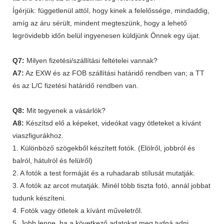
Ígérjük: függetlenül attól, hogy kinek a felelőssége, mindaddig,
amíg az áru sérült, mindent megteszünk, hogy a lehető
legrövidebb időn belül ingyenesen küldjünk Önnek egy újat.
Q7:
Milyen fizetési/szállítási feltételei vannak?
A7:
Az EXW és az FOB szállítási határidő rendben van; a TT
és az L/C fizetési határidő rendben van.
Q8:
Mit tegyenek a vásárlók?
A8:
Készítsd elő a képeket, videókat vagy ötleteket a kívánt
viaszfigurákhoz.
1. Különböző szögekből készített fotók. (Elölről, jobbról és
balról, hátulról és felülről)
2. A fotók a test formáját és a ruhadarab stílusát mutatják.
3. A fotók az arcot mutatják. Minél több tiszta fotó, annál jobbat
tudunk készíteni.
4. Fotók vagy ötletek a kívánt műveletről.
5. Jobb lenne, ha a következő adatokat meg tudná adni