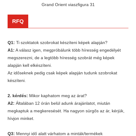
RFQ
Q1:
Ti szoktatok szobrokat készíteni képek alapján?
A1:
A válasz igen, megpróbálunk több híresség engedélyét
megszerezni, de a legtöbb híresség szobrát még képek
alapján kell elkészíteni.
Az időseknek pedig csak képek alapján tudunk szobrokat
készíteni.
2. kérdés:
Mikor kaphatom meg az árat?
A2:
Általában 12 órán belül adunk árajánlatot, miután
megkaptuk a megkeresését. Ha nagyon sürgős az ár, kérjük,
hívjon minket.
Q3:
Mennyi idő alatt várhatom a minták/termékek