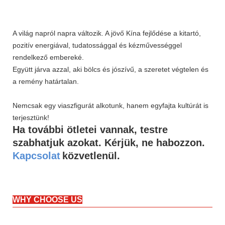
A világ napról napra változik. A jövő Kína fejlődése a kitartó,
pozitív energiával, tudatossággal és kézművességgel
rendelkező embereké.
Együtt járva azzal, aki bölcs és jószívű, a szeretet végtelen és
a remény határtalan.
Nemcsak egy viaszfigurát alkotunk, hanem egyfajta kultúrát is
terjesztünk!
Ha további ötletei vannak, testre
szabhatjuk azokat. Kérjük, ne habozzon.
Kapcsolat
közvetlenül.
WHY CHOOSE US