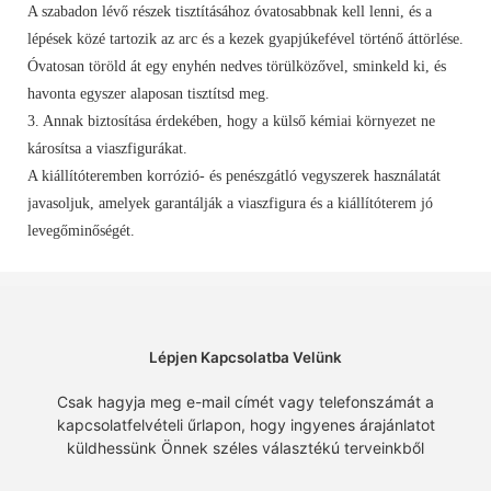
A szabadon lévő részek tisztításához óvatosabbnak kell lenni, és a
lépések közé tartozik az arc és a kezek gyapjúkefével történő áttörlése.
Óvatosan töröld át egy enyhén nedves törülközővel, sminkeld ki, és
havonta egyszer alaposan tisztítsd meg.
3. Annak biztosítása érdekében, hogy a külső kémiai környezet ne
károsítsa a viaszfigurákat.
A kiállítóteremben korrózió- és penészgátló vegyszerek használatát
javasoljuk, amelyek garantálják a viaszfigura és a kiállítóterem jó
levegőminőségét.
Lépjen Kapcsolatba Velünk
Csak hagyja meg e-mail címét vagy telefonszámát a
kapcsolatfelvételi űrlapon, hogy ingyenes árajánlatot
küldhessünk Önnek széles választékú terveinkből