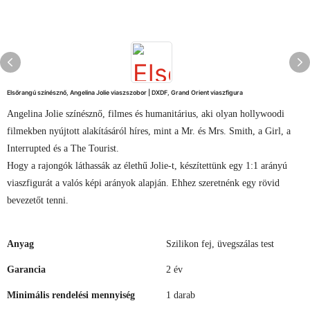
Elsőrangú színésznő, Angelina Jolie viaszszobor | DXDF, Grand Orient viaszfigura
Angelina Jolie színésznő, filmes és humanitárius, aki olyan hollywoodi
filmekben nyújtott alakításáról híres, mint a Mr. és Mrs. Smith, a Girl, a
Interrupted és a The Tourist.
Hogy a rajongók láthassák az élethű Jolie-t, készítettünk egy 1:1 arányú
viaszfigurát a valós képi arányok alapján. Ehhez szeretnénk egy rövid
bevezetőt tenni.
Anyag
Szilikon fej, üvegszálas test
Garancia
2 év
Minimális rendelési mennyiség
1 darab