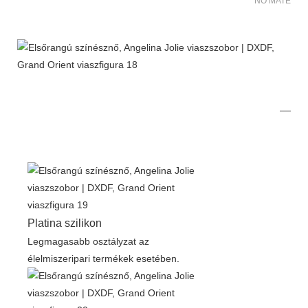
NO MATER FO
Platina szilikon
Legmagasabb osztályzat az
élelmiszeripari termékek esetében.