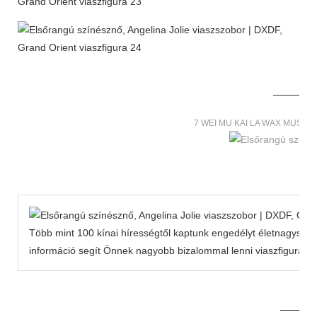
7 WEI MU KAI LA WAX MUSE
Több mint 100 kínai hírességtől kaptunk engedélyt életnagyságú
információ segít Önnek nagyobb bizalommal lenni viaszfiguráink 
MORE THAN 12 