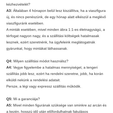
kézhezvételét?
A3:
Általában 4 hónapon belül lesz kiszállítva, ha a viaszfigura
új, és nincs penészünk, de egy hónap alatt elkészül a meglévő
viaszfiguránk esetében.
A minták esetében, mivel minden ábra 1:1-es életnagyságú, a
térfogat nagyon nagy, és a szállítási költségek hatalmasak
lesznek, ezért szeretnénk, ha ügyfeleink meglátogatnák
gyárunkat, hogy mintákat láthassanak.
Q4:
Milyen szállítási módot használsz?
A4:
Vegye figyelembe a hatalmas mennyiséget, a tengeri
szállítás jobb lesz, ezért ha rendelni szeretne, jobb, ha korán
elküldi nekünk a rendelési adatait.
Persze, a légi vagy expressz szállítás működik.
Q5:
Mi a garanciája?
A5:
Mivel minden figurának szüksége van sminkre az arcán és
a kezén, hosszú idő után előfordulhatnak fakulásos