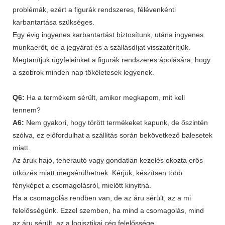
problémák, ezért a figurák rendszeres, félévenkénti
karbantartása szükséges.
Egy évig ingyenes karbantartást biztosítunk, utána ingyenes
munkaerőt, de a jegyárat és a szállásdíjat visszatérítjük.
Megtanítjuk ügyfeleinket a figurák rendszeres ápolására, hogy
a szobrok minden nap tökéletesek legyenek.
Q6:
Ha a termékem sérült, amikor megkapom, mit kell
tennem?
A6:
Nem gyakori, hogy törött termékeket kapunk, de őszintén
szólva, ez előfordulhat a szállítás során bekövetkező balesetek
miatt.
Az áruk hajó, teherautó vagy gondatlan kezelés okozta erős
ütközés miatt megsérülhetnek. Kérjük, készítsen több
fényképet a csomagolásról, mielőtt kinyitná.
Ha a csomagolás rendben van, de az áru sérült, az a mi
felelősségünk. Ezzel szemben, ha mind a csomagolás, mind
az áru sérült, az a logisztikai cég felelőssége.