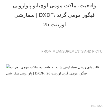
FROM MEANSUREMENTS AND PICTURES 
NO MATTE