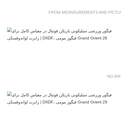
FROM MEANSUREMENTS AND PICTURES 
NO MATTE