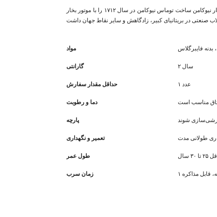
جیمز وات مخترع، مهندس مکانیک و شیمیدان اسکاتلندی بود که در سال ۱۷۷۶ موتور بخار نیوکامن ساخت توماس نیوکامن در سال ۱۷۱۲ را با موتور بخار
بدنه فایبرگلاس
مواد
۲ سال
گارانتی
۱ عدد
حداقل مقدار سفارش
تاق مناسب است
دما و رطوبت
رشی‌سازی شوند
پارچه
اری طولانی مدت
تعمیر و نگهداری
تا ۳۰ سال
طول عمر
زمان سرب