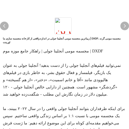
زیباترین مجسمه مومی آنجلینا جولی در اندازه واقعی از کارخانه مجسمه سازی ما | DXDF، مجسمه مومی گرند
اورینت
مجسمه مومی آنجلینا جولی | راهکار جامع موزه موم | DXDF
نمی‌توانید فیلم‌های آنجلینا جولی را از دست بدهید! آنجلینا جولی به عنوان
یک بازیگر، فیلمساز و فعال حقوق بشر، به خاطر بازی در فیلم‌های
هالیوودی مانند «آقا و خانم اسمیت»، «دختر»، «از هم گسیخته» و
«گردشگر» مشهور است. همچنین از دارایی خالص آنجلینا جولی - ۱۲۰
میلیون دلار در زمان نگارش این مطلب - شگفت‌زده خواهید شد.
برای اینکه طرفداران بتوانند آنجلینا جولی واقعی را در سال ۲۰۲۲ ببینند، ما
یک مجسمه مومی با نسبت ۱:۱ بر اساس زندگی واقعی ساختیم. سپس
می‌خواهیم مقدمه‌ای کوتاه برای این موضوع ارائه دهیم: ما ژست فرش