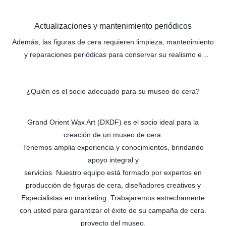
ayudarles a esculpir figuras que se asemejen lo más posible a
las personas reales.
Actualizaciones y mantenimiento periódicos
Además, las figuras de cera requieren limpieza, mantenimiento
y reparaciones periódicas para conservar su realismo e
integridad. Al trabajar con una empresa profesional de
producción de estatuas de cera, se pueden ofrecer servicios de
¿Quién es el socio adecuado para su museo de cera?
mantenimiento que garanticen la durabilidad de las figuras y las
exhiban en las mejores condiciones.
Grand Orient Wax Art (DXDF) es el socio ideal para la
creación de un museo de cera.
Tenemos amplia experiencia y conocimientos, brindando
apoyo integral y
servicios. Nuestro equipo está formado por expertos en
producción de figuras de cera, diseñadores creativos y
Especialistas en marketing. Trabajaremos estrechamente
con usted para garantizar el éxito de su campaña de cera.
proyecto del museo.