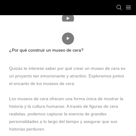
de cera
Solución integral
¿Por qué construir un museo de cera?
para figuras de
Quizás te interese saber por qué crear un museo de cera es
un proyecto tan emocionante y atractivo. Exploremos juntos
el encanto de los museos de cera.
cera OEM/ODM
Los museos de cera ofrecen una forma única de mostrar la
historia y la cultura humanas. A través de figuras de cera
realistas, podemos capturar la esencia de grandes
personalidades a lo largo del tiempo y asegurar que sus
y museos de
historias perduren.