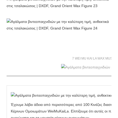
7 WEI MU KAI LA WAX MUSE
Έχουμε λάβει άδεια από περισσότερες από 100 Κινέζες διασημό
Κέρινων Ομοιωμάτων WeiMuKaiLa. Ελπίζουμε ότι αυτές οι πληρο
ομοιώματα και τα μουσεία κέρινων ομοιωμάτων.