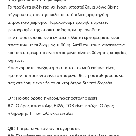
Τα προϊόντα ενδέχεται να έχουν υποστεί ζημιά λόγω βίαιης
σύγκρουσης που προκαλείται από πλοίο, φορτηγό ή
απρόσεκτο χειρισμό. Παρακαλούμε τραβήξτε αρκετές
φωτογραφίες της συσκευασίας πριν την ανοίξετε.
Εάν η συσκευασία είναι εντάξει, αλλά τα εμπορεύματα είναι
σπασμένα, είναι δική μας ευθύνη. Αντίθετα, εάν η συσκευασία
και τα εμπορεύματα είναι σπασμένα, είναι ευθύνη της εταιρείας
logistics.
Υποσχόμαστε: ανεξάρτητα από το ποιανού ευθύνη είναι,
εφόσον τα προϊόντα είναι σπασμένα, θα προσπαθήσουμε να
σας στείλουμε ένα νέο το συντομότερο δυνατό δωρεάν.
Q7:
Ποιους όρους πληρωμής/αποστολής έχετε;
A7:
Ο όρος αποστολής EXW, FOB είναι εντάξει. Ο όρος
πληρωμής TT και L/C είναι εντάξει.
Q8:
Τι πρέπει να κάνουν οι αγοραστές;
A8:
Ετοιμάστε τις φωτογραφίες, τα βίντεο ή τις ιδέες για τα