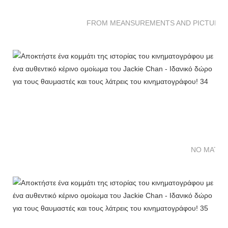
FROM MEANSUREMENTS AND PICTURES 
NO MATTE