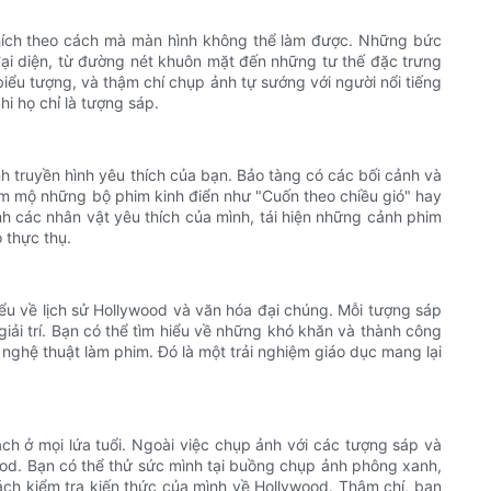
thích theo cách mà màn hình không thể làm được. Những bức
ại diện, từ đường nét khuôn mặt đến những tư thế đặc trưng
iểu tượng, và thậm chí chụp ảnh tự sướng với người nổi tiếng
i họ chỉ là tượng sáp.
h truyền hình yêu thích của bạn. Bảo tàng có các bối cảnh và
m mộ những bộ phim kinh điển như "Cuốn theo chiều gió" hay
h các nhân vật yêu thích của mình, tái hiện những cảnh phim
 thực thụ.
ểu về lịch sử Hollywood và văn hóa đại chúng. Mỗi tượng sáp
giải trí. Bạn có thể tìm hiểu về những khó khăn và thành công
nghệ thuật làm phim. Đó là một trải nghiệm giáo dục mang lại
ch ở mọi lứa tuổi. Ngoài việc chụp ảnh với các tượng sáp và
ood. Bạn có thể thử sức mình tại buồng chụp ảnh phông xanh,
ch kiểm tra kiến ​​thức của mình về Hollywood. Thậm chí, bạn