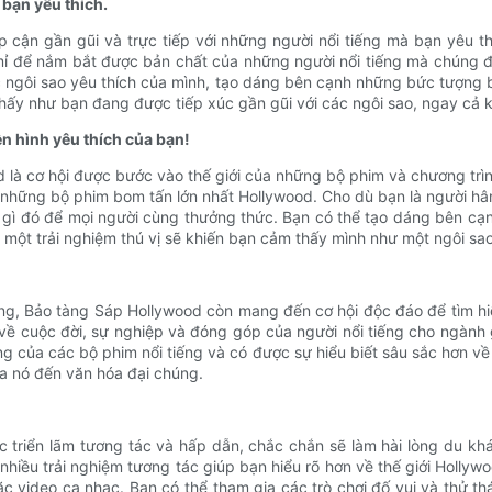
 bạn yêu thích.
cận gần gũi và trực tiếp với những người nổi tiếng mà bạn yêu 
 mỉ để nắm bắt được bản chất của những người nổi tiếng mà chúng đ
 ngôi sao yêu thích của mình, tạo dáng bên cạnh những bức tượng b
ấy như bạn đang được tiếp xúc gần gũi với các ngôi sao, ngay cả kh
n hình yêu thích của bạn!
 là cơ hội được bước vào thế giới của những bộ phim và chương trìn
 những bộ phim bom tấn lớn nhất Hollywood. Cho dù bạn là người hâ
u gì đó để mọi người cùng thưởng thức. Bạn có thể tạo dáng bên cạn
 một trải nghiệm thú vị sẽ khiến bạn cảm thấy mình như một ngôi sao
ng, Bảo tàng Sáp Hollywood còn mang đến cơ hội độc đáo để tìm hi
 về cuộc đời, sự nghiệp và đóng góp của người nổi tiếng cho ngành 
g của các bộ phim nổi tiếng và có được sự hiểu biết sâu sắc hơn về 
ủa nó đến văn hóa đại chúng.
c triển lãm tương tác và hấp dẫn, chắc chắn sẽ làm hài lòng du khá
hiều trải nghiệm tương tác giúp bạn hiểu rõ hơn về thế giới Hollyw
c video ca nhạc. Bạn có thể tham gia các trò chơi đố vui và thử thá