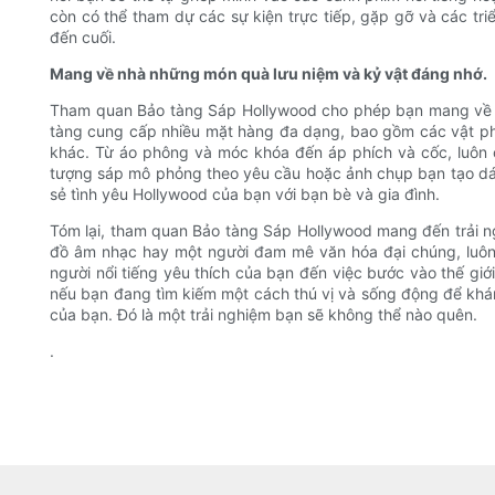
còn có thể tham dự các sự kiện trực tiếp, gặp gỡ và các triển
đến cuối.
Mang về nhà những món quà lưu niệm và kỷ vật đáng nhớ.
Tham quan Bảo tàng Sáp Hollywood cho phép bạn mang về nh
tàng cung cấp nhiều mặt hàng đa dạng, bao gồm các vật ph
khác. Từ áo phông và móc khóa đến áp phích và cốc, luôn
tượng sáp mô phỏng theo yêu cầu hoặc ảnh chụp bạn tạo dán
sẻ tình yêu Hollywood của bạn với bạn bè và gia đình.
Tóm lại, tham quan Bảo tàng Sáp Hollywood mang đến trải ng
đồ âm nhạc hay một người đam mê văn hóa đại chúng, luôn 
người nổi tiếng yêu thích của bạn đến việc bước vào thế giớ
nếu bạn đang tìm kiếm một cách thú vị và sống động để kh
của bạn. Đó là một trải nghiệm bạn sẽ không thể nào quên.
.