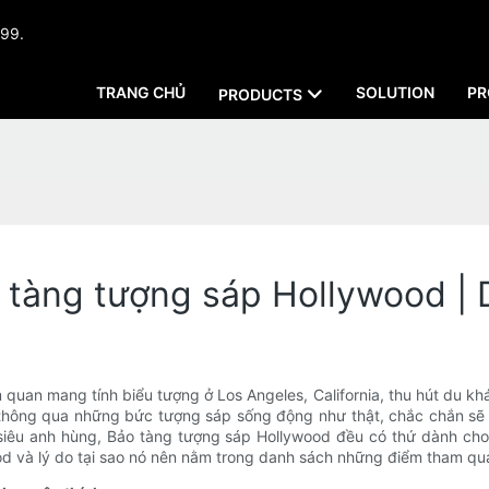
999.
TRANG CHỦ
SOLUTION
PR
PRODUCTS
 tàng tượng sáp Hollywood |
uan mang tính biểu tượng ở Los Angeles, California, thu hút du kh
d thông qua những bức tượng sáp sống động như thật, chắc chắn sẽ
 siêu anh hùng, Bảo tàng tượng sáp Hollywood đều có thứ dành cho
od và lý do tại sao nó nên nằm trong danh sách những điểm tham q