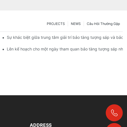
PROJECTS
NEWS
Câu Hỏi Thường Gặp
Sự khác biệt giữa trung tâm giải trí bảo tàng tượng sáp và bảo 
tượng sáp? | DXDF Art
Lên kế hoạch cho một ngày tham quan bảo tàng tượng sáp như 
+86-18024817006
ADDRESS