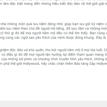
 lãm đặc biệt mang đến những hiểu biết độc đáo về thế giới giải trí
à những món quà lưu niệm đáng nhớ, giúp bạn lưu giữ kỷ niệm về
ẩm lưu niệm theo chủ đề người nổi tiếng, đồ sưu tầm và những món
 có thứ gì đó để mọi người hâm mộ đều có thể tìm thấy. Bạn cũng
g cùng các ngôi sao yêu thích của mình được đóng khung. Đây là 
hiệm độc đáo và khó quên, thu hút người hâm mộ ở mọi lứa tuổi. C
có điều gì đó để mọi người tận hưởng tại điểm tham quan mang tín
i của những bộ phim và chương trình truyền hình yêu thích, những lợ
ám phá thế giới Hollywood, hãy chắc chắn thêm Bảo tàng Sáp Holl