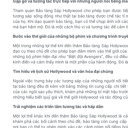
Gặp gỡ và tương tác trực tiếp với những người nổi tiếng mà
Tham quan Bảo tàng Sáp Hollywood cho phép bạn được tiếp 
tượng sáp sống động như thật tại bảo tàng được chế tác tỉ
của họ. Khi dạo quanh bảo tàng, bạn có thể chụp ảnh với các
mà bạn hâm mộ. Đó là một cách thú vị và tương tác để cảm th
Bước vào thế giới của những bộ phim và chương trình truyề
Một trong những lợi thế khi đến thăm Bảo tàng Sáp Hollywood
đạo cụ theo chủ đề cho phép bạn đắm mình vào thế giới của
những bộ phim hiện đại như "Biệt đội Avengers", đều có điề
kinh điển và cảm thấy mình là một phần của hành động. Đó là
Tìm hiểu về lịch sử Hollywood và văn hóa đại chúng
Ngoài việc trưng bày các tượng sáp của những người nổi tiế
tại bảo tàng đều đi kèm với bảng thông tin cung cấp chi tiết
của các ngôi sao yêu thích, khám phá những bí mật hậu trườn
những hiểu biết quý giá về thế giới Hollywood và tác động c
Trải nghiệm các triển lãm tương tác và hấp dẫn
Một lợi thế khác khi đến thăm Bảo tàng Sáp Hollywood là cá
khám phá các bối cảnh theo chủ đề, bảo tàng còn cung cấp n
nơi bạn có thể tự ghép mình vào các cảnh phim nổi tiếng hoặ