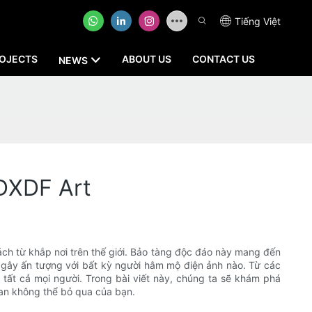
Tiếng Việt
OJECTS
ABOUT US
CONTACT US
NEWS
 DXDF Art
ách từ khắp nơi trên thế giới. Bảo tàng độc đáo này mang đến
 gây ấn tượng với bất kỳ người hâm mộ điện ảnh nào. Từ các
 tất cả mọi người. Trong bài viết này, chúng ta sẽ khám phá
uan không thể bỏ qua của bạn.