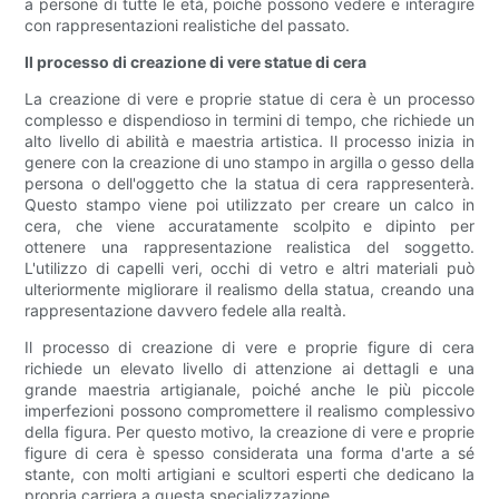
a persone di tutte le età, poiché possono vedere e interagire
con rappresentazioni realistiche del passato.
Il processo di creazione di vere statue di cera
La creazione di vere e proprie statue di cera è un processo
complesso e dispendioso in termini di tempo, che richiede un
alto livello di abilità e maestria artistica. Il processo inizia in
genere con la creazione di uno stampo in argilla o gesso della
persona o dell'oggetto che la statua di cera rappresenterà.
Questo stampo viene poi utilizzato per creare un calco in
cera, che viene accuratamente scolpito e dipinto per
ottenere una rappresentazione realistica del soggetto.
L'utilizzo di capelli veri, occhi di vetro e altri materiali può
ulteriormente migliorare il realismo della statua, creando una
rappresentazione davvero fedele alla realtà.
Il processo di creazione di vere e proprie figure di cera
richiede un elevato livello di attenzione ai dettagli e una
grande maestria artigianale, poiché anche le più piccole
imperfezioni possono compromettere il realismo complessivo
della figura. Per questo motivo, la creazione di vere e proprie
figure di cera è spesso considerata una forma d'arte a sé
stante, con molti artigiani e scultori esperti che dedicano la
propria carriera a questa specializzazione.