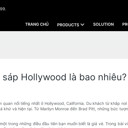
999.
TRANG CHỦ
SOLUTION
PR
PRODUCTS
 sáp Hollywood là bao nhiêu?
quan nổi tiếng nhất ở Hollywood, California. Du khách từ khắp nơ
uá khứ và hiện tại. Từ Marilyn Monroe đến Brad Pitt, những bức tư
 trong những điều đầu tiên bạn muốn biết là giá vé. Trong bài viết