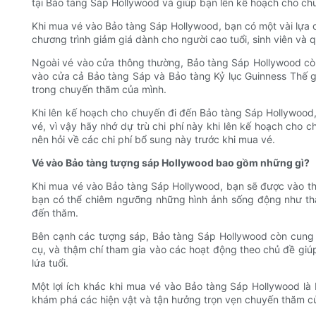
tại Bảo tàng Sáp Hollywood và giúp bạn lên kế hoạch cho c
Khi mua vé vào Bảo tàng Sáp Hollywood, bạn có một vài lựa c
chương trình giảm giá dành cho người cao tuổi, sinh viên và
Ngoài vé vào cửa thông thường, Bảo tàng Sáp Hollywood cò
vào cửa cả Bảo tàng Sáp và Bảo tàng Kỷ lục Guinness Thế gi
trong chuyến thăm của mình.
Khi lên kế hoạch cho chuyến đi đến Bảo tàng Sáp Hollywood,
vé, vì vậy hãy nhớ dự trù chi phí này khi lên kế hoạch cho 
nên hỏi về các chi phí bổ sung này trước khi mua vé.
Vé vào Bảo tàng tượng sáp Hollywood bao gồm những gì?
Khi mua vé vào Bảo tàng Sáp Hollywood, bạn sẽ được vào th
bạn có thể chiêm ngưỡng những hình ảnh sống động như thật
đến thăm.
Bên cạnh các tượng sáp, Bảo tàng Sáp Hollywood còn cung c
cụ, và thậm chí tham gia vào các hoạt động theo chủ đề giú
lứa tuổi.
Một lợi ích khác khi mua vé vào Bảo tàng Sáp Hollywood là 
khám phá các hiện vật và tận hưởng trọn vẹn chuyến thăm củ