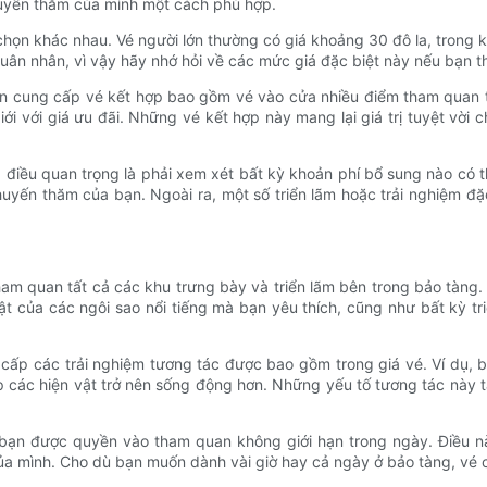
huyến thăm của mình một cách phù hợp.
họn khác nhau. Vé người lớn thường có giá khoảng 30 đô la, trong kh
 quân nhân, vì vậy hãy nhớ hỏi về các mức giá đặc biệt này nếu bạn 
n cung cấp vé kết hợp bao gồm vé vào cửa nhiều điểm tham quan t
ới với giá ưu đãi. Những vé kết hợp này mang lại giá trị tuyệt vời
 điều quan trọng là phải xem xét bất kỳ khoản phí bổ sung nào có 
chuyến thăm của bạn. Ngoài ra, một số triển lãm hoặc trải nghiệm đặ
am quan tất cả các khu trưng bày và triển lãm bên trong bảo tàng.
 của các ngôi sao nổi tiếng mà bạn yêu thích, cũng như bất kỳ tr
ấp các trải nghiệm tương tác được bao gồm trong giá vé. Ví dụ, b
p các hiện vật trở nên sống động hơn. Những yếu tố tương tác này t
bạn được quyền vào tham quan không giới hạn trong ngày. Điều này
a mình. Cho dù bạn muốn dành vài giờ hay cả ngày ở bảo tàng, vé c