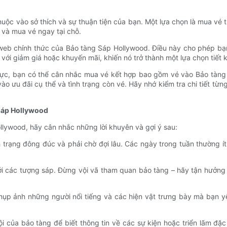
ộc vào sở thích và sự thuận tiện của bạn. Một lựa chọn là mua vé t
ó và mua vé ngay tại chỗ.
 web chính thức của Bảo tàng Sáp Hollywood. Điều này cho phép bạn
ới giảm giá hoặc khuyến mãi, khiến nó trở thành một lựa chọn tiết k
ực, bạn có thể cân nhắc mua vé kết hợp bao gồm vé vào Bảo tàng
o ưu đãi cụ thể và tình trạng còn vé. Hãy nhớ kiểm tra chi tiết từng
sáp Hollywood
lywood, hãy cân nhắc những lời khuyên và gợi ý sau:
 trạng đông đúc và phải chờ đợi lâu. Các ngày trong tuần thường í
i các tượng sáp. Đừng vội vã tham quan bảo tàng – hãy tận hưởng t
ụp ảnh những người nổi tiếng và các hiện vật trưng bày mà bạn y
 của bảo tàng để biết thông tin về các sự kiện hoặc triển lãm đặc 