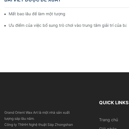
Mất bao lâu để làm một tượng sáp?
Ưu điểm của việc bổ sung trò chơi vào trung tâm giải trí của b
QUICK LINKS
Grand Orient Wax Art là một nhà sản xuất
tượng sáp lâu năm.
Trang chủ
Công ty TNHH Nghệ thuật Sáp Zhongshan
Giải pháp