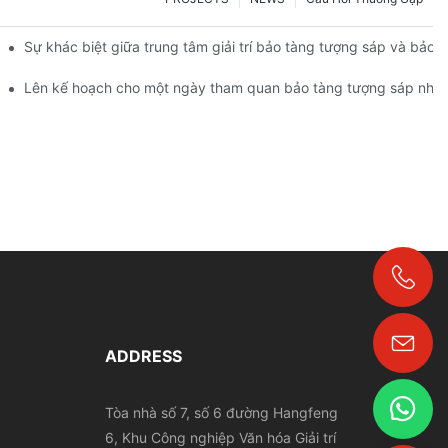
Sự khác biệt giữa trung tâm giải trí bảo tàng tượng sáp và bảo 
tượng sáp? | DXDF Art
Lên kế hoạch cho một ngày tham quan bảo tàng tượng sáp như 
+86-18024817006
ADDRESS
Tòa nhà số 7, số 6 đường Hangfeng
6, Khu Công nghiệp Văn hóa Giải trí