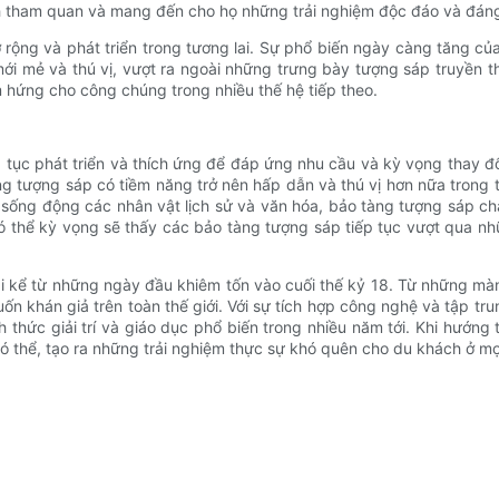
ch tham quan và mang đến cho họ những trải nghiệm độc đáo và đán
 rộng và phát triển trong tương lai. Sự phổ biến ngày càng tăng c
mới mẻ và thú vị, vượt ra ngoài những trưng bày tượng sáp truyền 
m hứng cho công chúng trong nhiều thế hệ tiếp theo.
ếp tục phát triển và thích ứng để đáp ứng nhu cầu và kỳ vọng thay 
g tượng sáp có tiềm năng trở nên hấp dẫn và thú vị hơn nữa trong tư
sống động các nhân vật lịch sử và văn hóa, bảo tàng tượng sáp chắc
 có thể kỳ vọng sẽ thấy các bảo tàng tượng sáp tiếp tục vượt qua n
ài kể từ những ngày đầu khiêm tốn vào cuối thế kỷ 18. Từ những mà
cuốn khán giả trên toàn thế giới. Với sự tích hợp công nghệ và tập 
h thức giải trí và giáo dục phổ biến trong nhiều năm tới. Khi hướng
ó thể, tạo ra những trải nghiệm thực sự khó quên cho du khách ở mọi