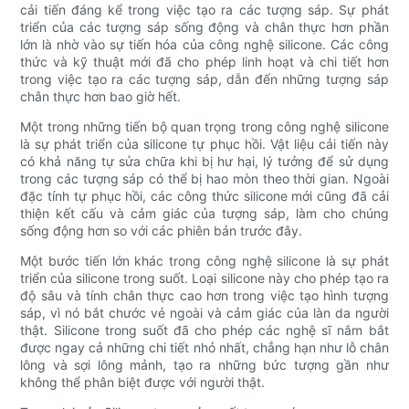
cải tiến đáng kể trong việc tạo ra các tượng sáp. Sự phát
triển của các tượng sáp sống động và chân thực hơn phần
lớn là nhờ vào sự tiến hóa của công nghệ silicone. Các công
thức và kỹ thuật mới đã cho phép linh hoạt và chi tiết hơn
trong việc tạo ra các tượng sáp, dẫn đến những tượng sáp
chân thực hơn bao giờ hết.
Một trong những tiến bộ quan trọng trong công nghệ silicone
là sự phát triển của silicone tự phục hồi. Vật liệu cải tiến này
có khả năng tự sửa chữa khi bị hư hại, lý tưởng để sử dụng
trong các tượng sáp có thể bị hao mòn theo thời gian. Ngoài
đặc tính tự phục hồi, các công thức silicone mới cũng đã cải
thiện kết cấu và cảm giác của tượng sáp, làm cho chúng
sống động hơn so với các phiên bản trước đây.
Một bước tiến lớn khác trong công nghệ silicone là sự phát
triển của silicone trong suốt. Loại silicone này cho phép tạo ra
độ sâu và tính chân thực cao hơn trong việc tạo hình tượng
sáp, vì nó bắt chước vẻ ngoài và cảm giác của làn da người
thật. Silicone trong suốt đã cho phép các nghệ sĩ nắm bắt
được ngay cả những chi tiết nhỏ nhất, chẳng hạn như lỗ chân
lông và sợi lông mảnh, tạo ra những bức tượng gần như
không thể phân biệt được với người thật.