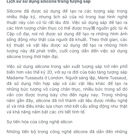
Lịch sử sử dụng silicone trong tượng sáp
Silicone đã được sử dụng để tạo ra các tượng sáp trong
nhiều thập kỷ, nhưng lịch sử của nó trong loại hình nghệ
thuật này còn có từ rất lâu đời. Việc sử dụng sáp để tạo ra
các hình tượng chân thực có thể được truy溯 nguồn gốc từ Ai
Cập cổ đại, nơi nó được sử dụng để tạo ra những hình ảnh
sống động như thật của người đã khuất. Theo thời gian, các
kỹ thuật và vật liệu được sử dụng để tạo ra những hình
tượng này đã phát triển, cuối cùng dẫn đến việc sử dụng
silicone trong thời hiện đại.
Việc sử dụng silicone trong sản xuất tượng sáp trở nên phổ
biến hơn vào thế kỷ 20, với sự ra đời của bảo tàng tượng sáp
Madame Tussauds ở London. Người sáng lập, Marie Tussaud,
đã sử dụng hỗn hợp sáp và các vật liệu khác để tạo ra
những bức tượng vô cùng chân thực, nhiều bức trong số đó
vẫn còn được trưng bày cho đến ngày nay. Trong những
năm gần đây, silicone đã trở thành vật liệu được nhiều nghệ
sĩ và nhà điêu khắc lựa chọn nhờ kết cấu sống động như thật
và khả năng nắm bắt các chi tiết tinh tế.
Sự tiến hóa của công nghệ silicon
Những tiến bộ trong công nghệ silicone đã dẫn đến những