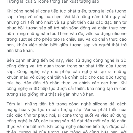
Tương lai của Silicone trong sản xuất tượng sáp
Khi công nghệ silicone tiếp tục phát triển, tương lai của tượng
sáp trông vô cùng hứa hẹn. Với khả năng nắm bắt ngay cả
những chi tiết nhỏ nhất và sự phát triển của các đặc tính tự
phục hồi, tượng sáp sẽ trở nên sống động và chân thực hơn
nữa trong những năm tới. Thêm vào đó, việc sử dụng silicone
trong suốt sẽ cho phép tạo ra chiều sâu và độ chân thực cao
hơn, khiến việc phân biệt giữa tượng sáp và người thật trở
nên khó khăn.
Bên cạnh những tiến bộ này, việc sử dụng công nghệ in 3D
cũng đóng vai trò quan trọng trong sự phát triển của tượng
sáp. Công nghệ này cho phép các nghệ sĩ tạo ra những
khuôn mẫu vô cùng chi tiết và chính xác cho các bức tượng
của họ, dẫn đến độ chân thực và chính xác cao hơn. Khi
công nghệ in 3D tiếp tục được cải thiện, khả năng tạo ra các
tượng sáp giống như thật sẽ gần như vô hạn.
Tóm lại, những tiến bộ trong công nghệ silicone đã cách
mạng hóa việc tạo ra các tượng sáp. Với sự phát triển của
các đặc tính tự phục hồi, silicone trong suốt và việc sử dụng
công nghệ in 3D, các tượng sáp đã đạt đến một cấp độ chân
thực và chi tiết mới. Khi công nghệ silicone tiếp tục được cải
thiện, tương lai của tượng sáp trông vô cùng hứa hẹn, với