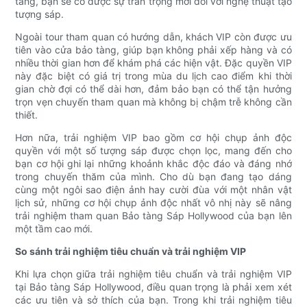
tàng, bạn sẽ có được sự trân trọng mới đối với nghệ thuật tạo
tượng sáp.
Ngoài tour tham quan có hướng dẫn, khách VIP còn được ưu
tiên vào cửa bảo tàng, giúp bạn không phải xếp hàng và có
nhiều thời gian hơn để khám phá các hiện vật. Đặc quyền VIP
này đặc biệt có giá trị trong mùa du lịch cao điểm khi thời
gian chờ đợi có thể dài hơn, đảm bảo bạn có thể tận hưởng
trọn vẹn chuyến tham quan mà không bị chậm trễ không cần
thiết.
Hơn nữa, trải nghiệm VIP bao gồm cơ hội chụp ảnh độc
quyền với một số tượng sáp được chọn lọc, mang đến cho
bạn cơ hội ghi lại những khoảnh khắc độc đáo và đáng nhớ
trong chuyến thăm của mình. Cho dù bạn đang tạo dáng
cùng một ngôi sao điện ảnh hay cười đùa với một nhân vật
lịch sử, những cơ hội chụp ảnh độc nhất vô nhị này sẽ nâng
trải nghiệm tham quan Bảo tàng Sáp Hollywood của bạn lên
một tầm cao mới.
So sánh trải nghiệm tiêu chuẩn và trải nghiệm VIP
Khi lựa chọn giữa trải nghiệm tiêu chuẩn và trải nghiệm VIP
tại Bảo tàng Sáp Hollywood, điều quan trọng là phải xem xét
các ưu tiên và sở thích của bạn. Trong khi trải nghiệm tiêu