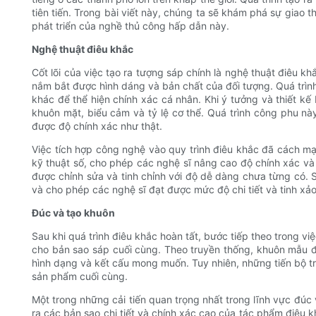
tiên tiến. Trong bài viết này, chúng ta sẽ khám phá sự giao
phát triển của nghề thủ công hấp dẫn này.
Nghệ thuật điêu khắc
Cốt lõi của việc tạo ra tượng sáp chính là nghệ thuật điêu 
nắm bắt được hình dáng và bản chất của đối tượng. Quá trình 
khác để thể hiện chính xác cá nhân. Khi ý tưởng và thiết kế
khuôn mặt, biểu cảm và tỷ lệ cơ thể. Quá trình công phu nà
được độ chính xác như thật.
Việc tích hợp công nghệ vào quy trình điêu khắc đã cách 
kỹ thuật số, cho phép các nghệ sĩ nâng cao độ chính xác và
được chỉnh sửa và tinh chỉnh với độ dễ dàng chưa từng có. 
và cho phép các nghệ sĩ đạt được mức độ chi tiết và tinh x
Đúc và tạo khuôn
Sau khi quá trình điêu khắc hoàn tất, bước tiếp theo trong v
cho bản sao sáp cuối cùng. Theo truyền thống, khuôn mẫu đư
hình dạng và kết cấu mong muốn. Tuy nhiên, những tiến bộ tro
sản phẩm cuối cùng.
Một trong những cải tiến quan trọng nhất trong lĩnh vực đúc v
ra các bản sao chi tiết và chính xác cao của tác phẩm điêu