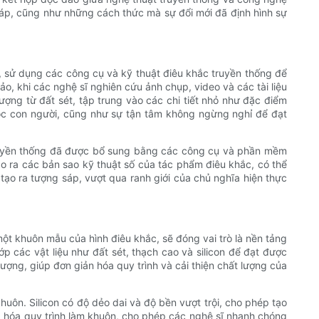
 sáp, cũng như những cách thức mà sự đổi mới đã định hình sự
y, sử dụng các công cụ và kỹ thuật điêu khắc truyền thống để
o, khi các nghệ sĩ nghiên cứu ảnh chụp, video và các tài liệu
ượng từ đất sét, tập trung vào các chi tiết nhỏ như đặc điểm
 học con người, cũng như sự tận tâm không ngừng nghỉ để đạt
truyền thống đã được bổ sung bằng các công cụ và phần mềm
o ra các bản sao kỹ thuật số của tác phẩm điêu khắc, có thể
ạo ra tượng sáp, vượt qua ranh giới của chủ nghĩa hiện thực
một khuôn mẫu của hình điêu khắc, sẽ đóng vai trò là nền tảng
 các vật liệu như đất sét, thạch cao và silicon để đạt được
ượng, giúp đơn giản hóa quy trình và cải thiện chất lượng của
khuôn. Silicon có độ dẻo dai và độ bền vượt trội, cho phép tạo
g hóa quy trình làm khuôn, cho phép các nghệ sĩ nhanh chóng