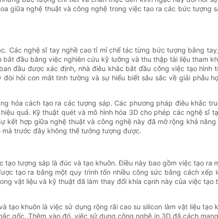
 thoa giữa nghệ thuật và công nghệ trong việc tạo ra các bức tượng
khắc. Các nghệ sĩ tay nghề cao tỉ mỉ chế tác từng bức tượng bằng ta
bắt đầu bằng việc nghiên cứu kỹ lưỡng và thu thập tài liệu tham khả
 ban đầu được xác định, nhà điêu khắc bắt đầu công việc tạo hình t
y đòi hỏi con mắt tinh tường và sự hiểu biết sâu sắc về giải phẫu
mạng hóa cách tạo ra các tượng sáp. Các phương pháp điêu khắc 
 hiệu quả. Kỹ thuật quét và mô hình hóa 3D cho phép các nghệ sĩ tạ
Sự kết hợp giữa nghệ thuật và công nghệ này đã mở rộng khả năng t
ảo mà trước đây không thể tưởng tượng được.
iệc tạo tượng sáp là đúc và tạo khuôn. Điều này bao gồm việc tạo ra 
ợc tạo ra bằng một quy trình tốn nhiều công sức bằng cách xếp lớp
ng vật liệu và kỹ thuật đã làm thay đổi khía cạnh này của việc tạo t
à tạo khuôn là việc sử dụng rộng rãi cao su silicon làm vật liệu tạo 
 khắc gốc. Thêm vào đó, việc sử dụng công nghệ in 3D đã cách mạn