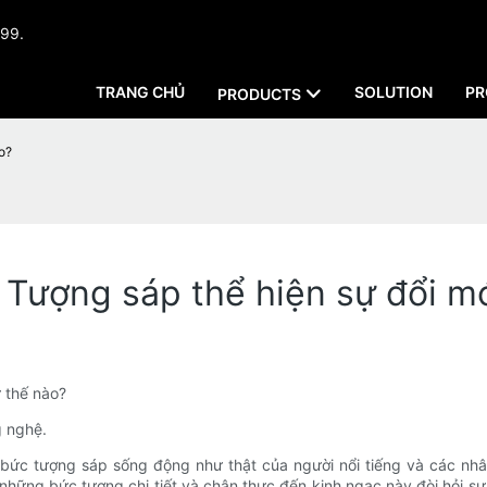
999.
TRANG CHỦ
SOLUTION
PR
PRODUCTS
o?
Tượng sáp thể hiện sự đổi m
 thế nào?
g nghệ.
c tượng sáp sống động như thật của người nổi tiếng và các nhân v
ra những bức tượng chi tiết và chân thực đến kinh ngạc này đòi hỏi