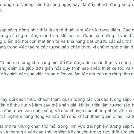
ưa từng có. Những tiến bộ công nghệ này đã đẩy nhanh đáng kể quá 
n.
sáp sống động như thật là nghệ thuật làm tóc và trang điểm. Các n
rưng của người được tạo hình. Mỗi sợi tóc được cắm riêng lẻ vào đầ
rang điểm đòi hỏi con mắt tinh tế và khả năng bắt chước các sắc th
ảng trong việc tạo ra các tượng sáp chân thực, vì chúng góp phần 
 đã mở ra những khả năng mới để đạt được tính chân thực và nâng c
rang điểm đã giúp đơn giản hóa quy trình sao chép thiết kế tóc và
 độ chính xác của việc trang điểm và làm tóc mà còn mở rộng tầm n
thay đổi cách thức khách tham quan tương tác với các tượng sáp.
iến để thu hút và làm say mê khán giả. Nhiều triển lãm tượng sáp h
n đắm chìm vào cuộc sống và câu chuyện của những nhân vật mà họ
 trải nghiệm năng động và hấp dẫn cho khách tham quan ở mọi lứa tu
ã mở ra những chân trời mới trong lĩnh vực trải nghiệm tượng sáp t
ảo và tham gia vào các trải nghiệm kể chuyện tương tác, thổi sức s