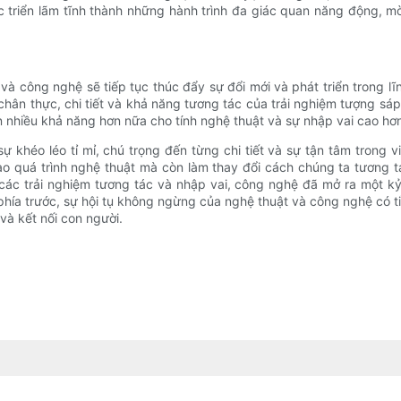
c triển lãm tĩnh thành những hành trình đa giác quan năng động, mời
 và công nghệ sẽ tiếp tục thúc đẩy sự đổi mới và phát triển trong l
ân thực, chi tiết và khả năng tương tác của trải nghiệm tượng sáp. T
n nhiều khả năng hơn nữa cho tính nghệ thuật và sự nhập vai cao hơ
sự khéo léo tỉ mỉ, chú trọng đến từng chi tiết và sự tận tâm trong
o quá trình nghệ thuật mà còn làm thay đổi cách chúng ta tương tá
các trải nghiệm tương tác và nhập vai, công nghệ đã mở ra một kỷ
 phía trước, sự hội tụ không ngừng của nghệ thuật và công nghệ có t
và kết nối con người.