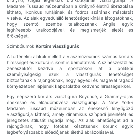
királynő, Anglia legendás uralkodójának viaszfigurája. A
Madame Tussaud múzeumában a királynő élethű ábrázolása
látható, ikonikus ruhájának és fodros szárának másolatát
viselve. Az alak egyedülálló lehetőséget kínál a látogatóknak,
hogy szemtől szembe találkozzanak Anglia egyik
leghíresebb uralkodójával, és megismerjék életét és
örökségét.
Szimbólumok
Kortárs viaszfigurák
A történelmi alakok mellett a viaszmúzeumok számos kortárs
hírességet és kulturális ikont is bemutatnak. A színészektől és
zenészektől kezdve a sportolókon át a politikai
személyiségekig ezek a viaszfigurák lehetőséget
biztosítanak a rajongóknak, hogy egyedi és magával ragadó
környezetben lépjenek kapcsolatba kedvenc hírességeikkel.
Egy népszerű kortárs viaszfigura Beyoncé, a Grammy-díjas
énekesnő és előadóművész viaszfigurája. A New York-i
Madame Tussaud múzeumban az énekesnő lenyűgöző
viaszfigurája látható, amely dinamikus színpadi jelenlétét és
jellegzetes stílusát ragadja meg. Az alak lehetőséget ad a
rajongóknak, hogy fotókat készítsenek korunk egyik
legbefolyásosabb előadójának élethű ábrázolásával.