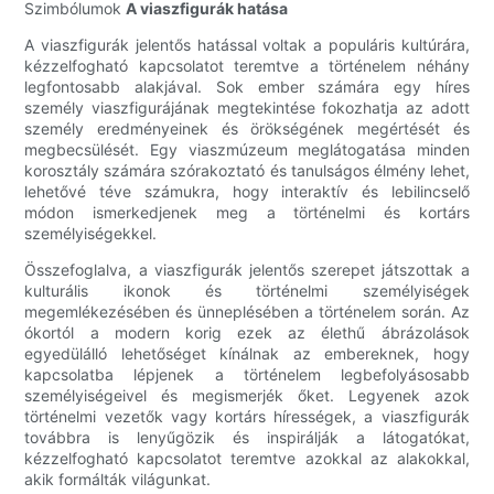
Szimbólumok
A viaszfigurák hatása
A viaszfigurák jelentős hatással voltak a populáris kultúrára,
kézzelfogható kapcsolatot teremtve a történelem néhány
legfontosabb alakjával. Sok ember számára egy híres
személy viaszfigurájának megtekintése fokozhatja az adott
személy eredményeinek és örökségének megértését és
megbecsülését. Egy viaszmúzeum meglátogatása minden
korosztály számára szórakoztató és tanulságos élmény lehet,
lehetővé téve számukra, hogy interaktív és lebilincselő
módon ismerkedjenek meg a történelmi és kortárs
személyiségekkel.
Összefoglalva, a viaszfigurák jelentős szerepet játszottak a
kulturális ikonok és történelmi személyiségek
megemlékezésében és ünneplésében a történelem során. Az
ókortól a modern korig ezek az élethű ábrázolások
egyedülálló lehetőséget kínálnak az embereknek, hogy
kapcsolatba lépjenek a történelem legbefolyásosabb
személyiségeivel és megismerjék őket. Legyenek azok
történelmi vezetők vagy kortárs hírességek, a viaszfigurák
továbbra is lenyűgözik és inspirálják a látogatókat,
kézzelfogható kapcsolatot teremtve azokkal az alakokkal,
akik formálták világunkat.