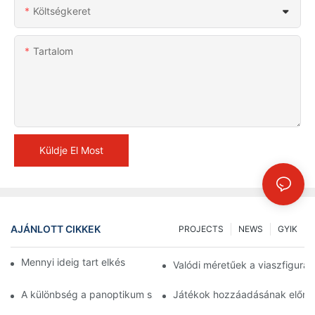
Költségkeret
Tartalom
Küldje El Most
AJÁNLOTT CIKKEK
PROJECTS
NEWS
GYIK
Mennyi ideig tart elkészíteni egy viaszfigurát? 1
Valódi méretűek a viaszfigurák
A különbség a panoptikum szórakoztatóközpontja és a hagyo
Játékok hozzáadásának előnye