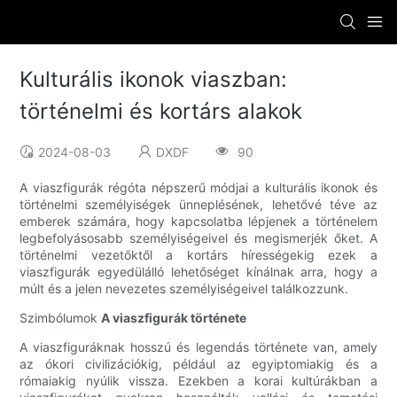
Kulturális ikonok viaszban:
történelmi és kortárs alakok
2024-08-03
DXDF
90
A viaszfigurák régóta népszerű módjai a kulturális ikonok és
történelmi személyiségek ünneplésének, lehetővé téve az
emberek számára, hogy kapcsolatba lépjenek a történelem
legbefolyásosabb személyiségeivel és megismerjék őket. A
történelmi vezetőktől a kortárs hírességekig ezek a
viaszfigurák egyedülálló lehetőséget kínálnak arra, hogy a
múlt és a jelen nevezetes személyiségeivel találkozzunk.
Szimbólumok
A viaszfigurák története
A viaszfiguráknak hosszú és legendás története van, amely
az ókori civilizációkig, például az egyiptomiakig és a
rómaiakig nyúlik vissza. Ezekben a korai kultúrákban a