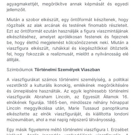
agyagmakettjét, megörökítve annak képmását és egyedi
jellemzőit.
Miután a szobor elkészült, egy öntőformát készítenek, hogy
rögzítsék az alak arcának és testének finomabb részleteit.
Ezt az öntőformát ezután használják a figura viaszmintájának
elkészítéséhez, amelyet aprólékosan festenek és fejeznek
be, hogy élethű megjelenést kölcsönözzenek neki. Miután a
viaszfigura elkészült, ruhákkal és kiegészítőkkel öltöztetik
fel, hogy fokozzák a realizmusát, mielőtt a nyilvánosság elé
állítják.
Szimbólumok
Történelmi Személyek Viaszban
A viaszfigurákat számos történelmi személyiség, a politikai
vezetőktől a kulturális ikonokig, emlékének megörökítésére
és ünneplésére használták. Az egyik leghíresebb történelmi
viaszfigurák Abraham Lincoln, az Egyesült Államok 16.
elnökének figurája. 1865-ben, mindössze néhány hónappal
Lincoln meggyilkolása után, Marie Tussaud panoptikuma
elkészítette az elnök viaszfiguráját, és kiállította londoni
múzeumában, ahol a mai napig népszerű látványosság.
Egy másik figyelemre méltó történelmi viaszfigura I. Erzsébet