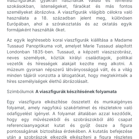
viaszfigurákat gyakran használták vallási és temetési
szokásokban, istenségeket, fáraókat és más fontos
személyeket ábrázolva. A viaszfigurák világibb célokra való
használata a 18. században jelent meg, különösen
Európában, ahol a szórakoztatás és az oktatás egyik
formájaként használták őket.
Az egyik leghíresebb korai viaszfigurák kiállítása a Madame
Tussaud Panoptikuma volt, amelyet Marie Tussaud alapított
Londonban 1835-ben. Tussaud, a képzett viaszszobrász,
neves személyek, köztük királyi családtagok, politikai
vezetők és hírességek alakjait kezdte meg alkotni. A
múzeum gyorsan népszerű látványossággá vált, és a világ
minden tájáról vonzotta a látogatókat, hogy megtekintsék a
híres személyiségek élethű ábrázolásait.
Szimbólumok
A viaszfigurák készítésének folyamata
Egy viaszfigura elkészítése összetett és munkaigényes
folyamat, amely nagyfokú szakértelmet és részletekre való
odafigyelést igényel. A folyamat általában azzal kezdődik,
hogy egy művészekből és szobrászokból álló csapat
referenciaanyagokat kutat és gyűjt össze a figura
pontosságának biztosítása érdekében. A kutatás befejezése
után a szobrászok elkezdik elkészíteni a figura részletes