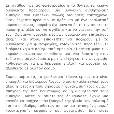
Σε αντίθεση με τις φωτογραφίες ή τα βίντεο, τα κέρινα
ομοιώματα προσφέρουν μια μοναδική αισθητηριακή
εμπειρία που εμπλέκει πολλές αισθήσεις ταυτόχρονα.
Όταν έρχεστε πρόσωπο με πρόσωπο με ένα ρεαλιστικό
κέρινο ομοίωμα, μπορείτε όχι μόνο να δείτε την απίστευτη
ομοιότητα, αλλά και να αγγίξετε και να νιώσετε την υφή
του. Ορισμένα μουσεία κέρινων ομοιωμάτων επιτρέπουν
ακόμη και στους επισκέπτες να ποζάρουν με τα
ομοιώματα για φωτογραφίες, ενισχύοντας περαιτέρω τη
διαδραστική και καθηλωτική εμπειρία. Η απτική φύση των
κεριών ομοιωμάτων προσθέτει μια νέα διάσταση στον
τρόπο που ασχολούμαστε με την τέχνη και την ψυχαγωγία,
καθιστώντας τα μια δημοφιλή επιλογή για μουσεία και
αξιοθέατα σε όλο τον κόσμο.
Συμπερασματικά, τα ρεαλιστικά κέρινα ομοιώματα είναι
δημοφιλή για διάφορους λόγους, όπως η καλλιτεχνική τους
αξία, η ιστορική τους σημασία, η ψυχαγωγική τους αξία, η
απήχηση της ποπ κουλτούρας και η αισθητηριακή τους
εμπειρία. Αυτές οι απίστευτες δημιουργίες έχουν μια
παγκόσμια απήχηση που ξεπερνά την ηλικία, τον πολιτισμό
και το υπόβαθρο, καθιστώντας τες μια αγαπημένη μορφή
καλλιτεχνικής έκφρασης και ψυχαγωγίας. Είτε είστε