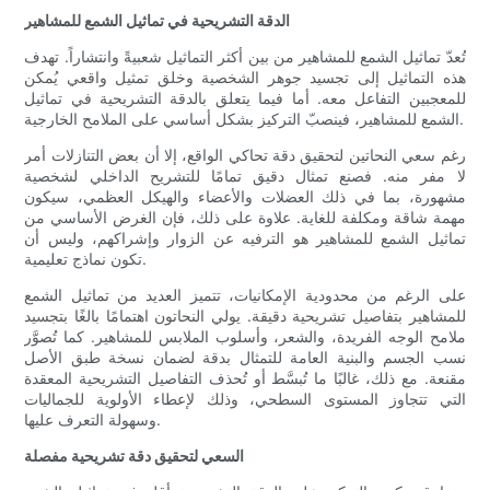
الدقة التشريحية في تماثيل الشمع للمشاهير
تُعدّ تماثيل الشمع للمشاهير من بين أكثر التماثيل شعبيةً وانتشاراً. تهدف
هذه التماثيل إلى تجسيد جوهر الشخصية وخلق تمثيل واقعي يُمكن
للمعجبين التفاعل معه. أما فيما يتعلق بالدقة التشريحية في تماثيل
الشمع للمشاهير، فينصبّ التركيز بشكل أساسي على الملامح الخارجية.
رغم سعي النحاتين لتحقيق دقة تحاكي الواقع، إلا أن بعض التنازلات أمر
لا مفر منه. فصنع تمثال دقيق تمامًا للتشريح الداخلي لشخصية
مشهورة، بما في ذلك العضلات والأعضاء والهيكل العظمي، سيكون
مهمة شاقة ومكلفة للغاية. علاوة على ذلك، فإن الغرض الأساسي من
تماثيل الشمع للمشاهير هو الترفيه عن الزوار وإشراكهم، وليس أن
تكون نماذج تعليمية.
على الرغم من محدودية الإمكانيات، تتميز العديد من تماثيل الشمع
للمشاهير بتفاصيل تشريحية دقيقة. يولي النحاتون اهتمامًا بالغًا بتجسيد
ملامح الوجه الفريدة، والشعر، وأسلوب الملابس للمشاهير. كما تُصوَّر
نسب الجسم والبنية العامة للتمثال بدقة لضمان نسخة طبق الأصل
مقنعة. مع ذلك، غالبًا ما تُبسَّط أو تُحذف التفاصيل التشريحية المعقدة
التي تتجاوز المستوى السطحي، وذلك لإعطاء الأولوية للجماليات
وسهولة التعرف عليها.
السعي لتحقيق دقة تشريحية مفصلة