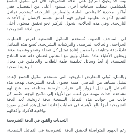
بينما قد يكون التركيز على الدقة التشريحية أقل في تماثيل الشمع
للمشاهير، تتطلب سياقات أخرى مستوى أعلى من التفصيل. ففي
أماكن محددة كالمتاحف الطبية والمعارض التاريخية، تُستخدم تماثيل
الشمع كأدوات تعليمية لتوفير فهم أعمق لجسم الإنسان أو الأحداث
التاريخية. وفي هذه الحالات، يتحول التركيز نحو تحقيق مستوى أعلى
من الدقة التشريحية.
في المتاحف الطبية، تُستخدم التماثيل الشمعية لعرض العمليات
الجراحية، والحالات المرضية، والتركيبات التشريحية. تُصنع هذه التماثيل
عادةً بدقة متناهية، ما يضمن إعادة تمثيل كل عضلة وعضو وعظمة بدقة.
ويتعاون الأطباء عادةً بشكل وثيق مع النحاتين لضمان دقة هذه النماذج
التعليمية، إذ تُعدّ وسائل تعليمية قيّمة للطلاب والعاملين في مجال
الرعاية الصحية.
وبالمثل، تُولي المعارض التاريخية التي تستخدم تماثيل الشمع لإعادة
تمثيل مشاهد من الماضي أهمية قصوى للدقة التشريحية. تهدف هذه
التماثيل إلى نقل الزوار إلى فترات تاريخية مختلفة، مما يتيح لهم
مشاهدة أحداث مهمة عن كثب. من الأزياء إلى ملامح الوجه، صُمم كل
جانب من جوانب هذه التماثيل الشمعية بدقة تاريخية. تُعد الدقة
التشريحية أمرًا بالغ الأهمية في عمليات إعادة التمثيل هذه لتقديم صورة
واقعية للأفراد وأفعالهم.
التحديات والقيود في الدقة التشريحية
رغم الجهود المتواصلة لتحقيق الدقة التشريحية في التماثيل الشمعية،