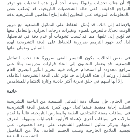
إلا أن هناك تحديات وقيودًا معينة. أحد أبرز هذه التحديات هو توفر
المراجع الدقيقة. ففي حالة الشخصيات التاريخية، قد يُصعّب نقص
المعلومات الموثوقة على النحاتين إعادة إنتاج التفاصيل التشريحية بدقة.
بالإضافة إلى ذلك، قد يُمثل الحفاظ على التماثيل الشمعية مع مرور
الوقت تحديًا. فالتعرض للضوء، وتغيرات درجات الحرارة، والتعامل معها
قد يُؤدي إلى تلفها، مما قد يُسبب تشوهات أو عدم دقة في تفاصيلها.
لذا، تُعد جهود الترميم ضرورية للحفاظ على الدقة التشريحية لهذه
التماثيل وضمان بقائها.
في بعض الحالات، يكون التفسير الفني ضروريًا عند نحت التماثيل
الشمعية. قد يضطر النحاتون إلى اتخاذ قرارات مدروسة بناءً على
مراجع محدودة أو استخدام حريات فنية لتعزيز التأثير البصري العام
للتمثال. ورغم أن هذه القرارات قد تؤثر على الدقة التشريحية الكاملة،
إلا أنها تُسهم في خلق تجربة أكثر جاذبية وإثارة للاهتمام للمشاهدين.
خاتمة
في الختام، فإن مسألة دقة التماثيل الشمعية من الناحية التشريحية
تتطلب إجابة معقدة. فبينما تُبذل جهود كبيرة لتحقيق الدقة التشريحية
في سياقات معينة كالمتاحف الطبية والمعارض التاريخية، غالباً ما تُقدم
تنازلات في سياقات أخرى لإعطاء الأولوية للجماليات وسهولة التعرف
عليها. وتركز تماثيل المشاهير الشمعية، على وجه الخصوص، على
تجسيد الملامح الخارجية ونسب الجسم العامة، بدلاً من التفاصيل
التشريحية الدقيقة.