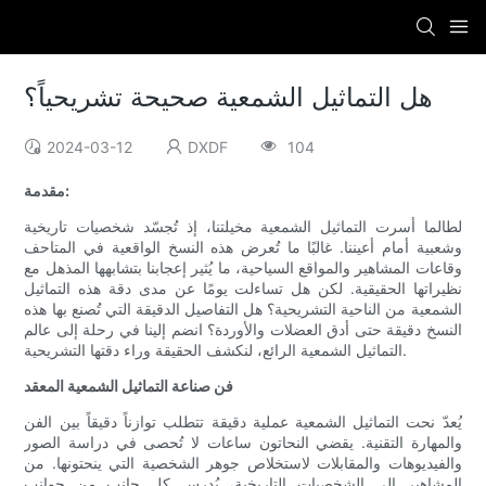
هل التماثيل الشمعية صحيحة تشريحياً؟
2024-03-12
DXDF
104
مقدمة:
لطالما أسرت التماثيل الشمعية مخيلتنا، إذ تُجسّد شخصيات تاريخية
وشعبية أمام أعيننا. غالبًا ما تُعرض هذه النسخ الواقعية في المتاحف
وقاعات المشاهير والمواقع السياحية، ما يُثير إعجابنا بتشابهها المذهل مع
نظيراتها الحقيقية. لكن هل تساءلت يومًا عن مدى دقة هذه التماثيل
الشمعية من الناحية التشريحية؟ هل التفاصيل الدقيقة التي تُصنع بها هذه
النسخ دقيقة حتى أدق العضلات والأوردة؟ انضم إلينا في رحلة إلى عالم
التماثيل الشمعية الرائع، لنكشف الحقيقة وراء دقتها التشريحية.
فن صناعة التماثيل الشمعية المعقد
يُعدّ نحت التماثيل الشمعية عملية دقيقة تتطلب توازناً دقيقاً بين الفن
والمهارة التقنية. يقضي النحاتون ساعات لا تُحصى في دراسة الصور
والفيديوهات والمقابلات لاستخلاص جوهر الشخصية التي ينحتونها. من
المشاهير إلى الشخصيات التاريخية، يُدرس كل جانب من جوانب