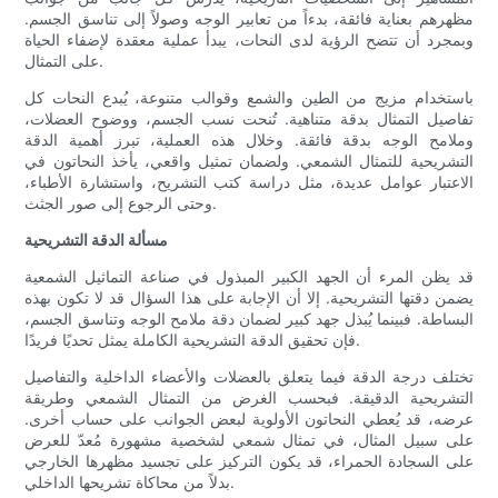
مظهرهم بعناية فائقة، بدءاً من تعابير الوجه وصولاً إلى تناسق الجسم.
وبمجرد أن تتضح الرؤية لدى النحات، يبدأ عملية معقدة لإضفاء الحياة
على التمثال.
باستخدام مزيج من الطين والشمع وقوالب متنوعة، يُبدع النحات كل
تفاصيل التمثال بدقة متناهية. تُنحت نسب الجسم، ووضوح العضلات،
وملامح الوجه بدقة فائقة. وخلال هذه العملية، تبرز أهمية الدقة
التشريحية للتمثال الشمعي. ولضمان تمثيل واقعي، يأخذ النحاتون في
الاعتبار عوامل عديدة، مثل دراسة كتب التشريح، واستشارة الأطباء،
وحتى الرجوع إلى صور الجثث.
مسألة الدقة التشريحية
قد يظن المرء أن الجهد الكبير المبذول في صناعة التماثيل الشمعية
يضمن دقتها التشريحية. إلا أن الإجابة على هذا السؤال قد لا تكون بهذه
البساطة. فبينما يُبذل جهد كبير لضمان دقة ملامح الوجه وتناسق الجسم،
فإن تحقيق الدقة التشريحية الكاملة يمثل تحديًا فريدًا.
تختلف درجة الدقة فيما يتعلق بالعضلات والأعضاء الداخلية والتفاصيل
التشريحية الدقيقة. فبحسب الغرض من التمثال الشمعي وطريقة
عرضه، قد يُعطي النحاتون الأولوية لبعض الجوانب على حساب أخرى.
على سبيل المثال، في تمثال شمعي لشخصية مشهورة مُعدّ للعرض
على السجادة الحمراء، قد يكون التركيز على تجسيد مظهرها الخارجي
بدلاً من محاكاة تشريحها الداخلي.